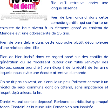
fille qu’il retrouve après un
longue absence.
Rien de bien original dans cett
comédie gentille qui confronte u
chimiste de haut niveau à un élément ignoré du tableau d
Mendeleïev : une adolescente de 15 ans.
Rien de bien déluré dans cette approche plutôt décomplexé
d’une relation père-fille.
Rien de bien incisif dans ce regard posé sur des conflits d
génération qui se focalisent autour d’un futile (envoyer de
textos, causer branché ) bien éloigné de la réalité de terrain 
laquelle nous invite une écoute attentive du monde.
On ne rit pas souvent, on s’ennuie un peu. Poliment comme à u
récital de lieux communs dont on attend, sans impatience e
l’esprit déjà ailleurs, la fin.
Daniel Auteuil semble dépassé, Berléand est ridiculisé (perruqu
façon Einstein) et la jeune Julie Ferrier bien peu inspirée.