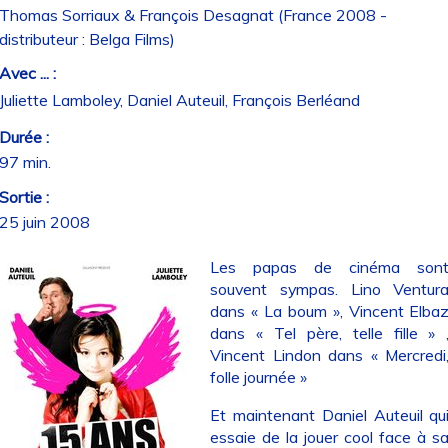
Thomas Sorriaux & François Desagnat (France 2008 -
distributeur : Belga Films)
Avec ... :
Juliette Lamboley, Daniel Auteuil, François Berléand
Durée :
97 min.
Sortie :
25 juin 2008
Les papas de cinéma son
souvent sympas. Lino Ventur
dans « La boum », Vincent Elba
dans « Tel père, telle fille » 
Vincent Lindon dans « Mercredi
folle journée »
Et maintenant Daniel Auteuil qu
essaie de la jouer cool face à s