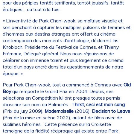
pour des périples tantôt terrifiants, tantôt jouissifs, tantôt
érotiques… ou tout à la fois.
« L’inventivité de Park Chan-wook, sa maîtrise visuelle et
son penchant à capturer les multiples pulsions de femmes et
d’hommes aux destins étranges ont offert au cinéma
contemporain des moments d’anthologie, déclarent Iris
Knobloch, Présidente du Festival de Cannes, et Thierry
Frémaux, Délégué général. Nous nous réjouissons de
célébrer son immense talent et plus largement ce cinéma
total d’un pays ancré dans les questionnements de notre
époque. »
Pour Park Chan-wook, tout a commencé à Cannes avec
Old
Boy
qui remporte le Grand Prix en 2004. Depuis, ses
sélections en Compétition lui ont presque toutes permis
d’inscrire son nom au Palmarès : T
hirst, ceci est mon sang
(Prix du Jury 2009),
Mademoiselle
(2016),
Decision to Leave
(Prix de la mise en scène 2022), autant de films avec de
sublimes héroïnes... Cette présence sur la Croisette
témoigne de la fidélité réciproque qui existe entre Park