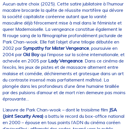
Aucun autre choix (2025). Cette satire jubilatoire à l’humour
macabre brocarde la quête de réussite mortifère qui dévore
la société capitaliste coréenne autant que la vanité
masculine déjà férocement mise à mal dans le féministe et
queer Mademoiselle. La vengeance constitue également le
fil rouge sang de la filmographie profondément picturale de
Park Chan-wook. Elle fait l’objet d’une trilogie débutée en
2002 par
Sympathy for Mister Vengeance
, poursuivie en
2004 par
Old Boy
qui l’impose sur la scène internationale, et
achevée en 2005 par
Lady Vengeance
. Dans ce cinéma de
l’excès, les jeux de pistes et de massacre alternent entre
malaise et comédie, déchirements et grotesque dans un art
du contraste insensé mais parfaitement maîtrisé. La
plongée dans les profondeurs d’une âme humaine tiraillée
par des pulsions d’amour et de mort n’en demeure pas moins
éprouvante…
L’œuvre de Park Chan-wook – dont le troisième film
JSA
(Joint Security Area)
a battu le record du box-office national
en 2000 – épouse en tous points l’ADN du cinéma coréen
d’aujourd’hui : affranchi des codes, tourné vers le public,