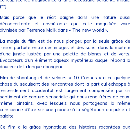
(**)
Mais parce que le récit baigne dans une nature auss
déconcertante et envoûtante que celle magnifiée voir
divinisée par Terrence Malik dans « The new world ».
La magie du film est de nous plonger, par la seule grâce d
l’union parfaite entre des images et des sons, dans la moiteu
d’une jungle lustrée par une palette de blancs et de verts
Évocateurs d’un élément aqueux mystérieux auquel répond l
douceur de la langue aborigène.
Film de shantung et de velours, « 10 Canoës » a ce quelqu
chose du séduisant des rencontres dont la part qui échappe 
l’entendement occidental est largement compensée par u
sentiment de capture sensorielle qui nous rend frères de ceux
même lointains, avec lesquels nous partageons la mêm
conscience d’être sur une planète à la végétation qui pulse e
palpite.
Ce film a la grâce hypnotique des histoires racontées au