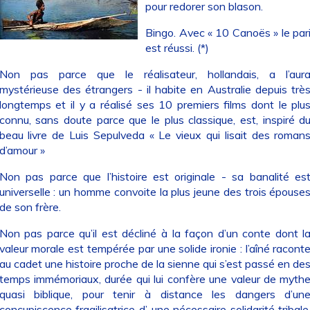
pour redorer son blason.
Bingo. Avec « 10 Canoës » le par
est réussi. (*)
Non pas parce que le réalisateur, hollandais, a l’aur
mystérieuse des étrangers - il habite en Australie depuis trè
longtemps et il y a réalisé ses 10 premiers films dont le plu
connu, sans doute parce que le plus classique, est, inspiré d
beau livre de Luis Sepulveda « Le vieux qui lisait des roman
d’amour »
Non pas parce que l’histoire est originale - sa banalité es
universelle : un homme convoite la plus jeune des trois épouse
de son frère.
Non pas parce qu’il est décliné à la façon d’un conte dont l
valeur morale est tempérée par une solide ironie : l’aîné racont
au cadet une histoire proche de la sienne qui s’est passé en de
temps immémoriaux, durée qui lui confère une valeur de myth
quasi biblique, pour tenir à distance les dangers d’un
concupiscence fragilisatrice d’ une nécessaire solidarité tribale