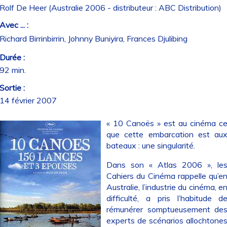
Rolf De Heer (Australie 2006 - distributeur : ABC Distribution)
Avec ... :
Richard Birrinbirrin, Johnny Buniyira, Frances Djulibing
Durée :
92 min.
Sortie :
14 février 2007
« 10 Canoës » est au cinéma c
que cette embarcation est au
bateaux : une singularité.
Dans son « Atlas 2006 », le
Cahiers du Cinéma rappelle qu’e
Australie, l’industrie du cinéma, e
difficulté, a pris l’habitude d
rémunérer somptueusement de
experts de scénarios allochtone