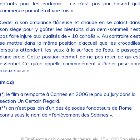
enfants pour les endormir - ce n’est pas par hasard qu’i
commence par « il était une fois ».
Céder à son ambiance flâneuse et chaude en se calant dan
son siège pour y goûter les bienfaits d’un demi-sommeil n’es
pas faire injure aux qualités de « 10 canoës ». Au contraire c’es
se mettre dans la même position d’accueil que les crocodile
lorsqu’ils attendent, les yeux à la surface de l’eau, le passag
d’une proie. Cette position permet de ne pas rater ce qui es
essentiel. Ce qu’on appelle communément « lâcher prise pou
mieux saisir »
(m.c.a)
(*) le film a remporté à Cannes en 2006 le prix du Jury dans la
section Un Certain Regard.
(**) on n’est pas loin d’un des épisodes fondateurs de Rome
connu sous le nom de « l’enlèvement des Sabines ».
©CinéFemme asbl avenue du Venezuela, 15 - 1000 Bruxelles -