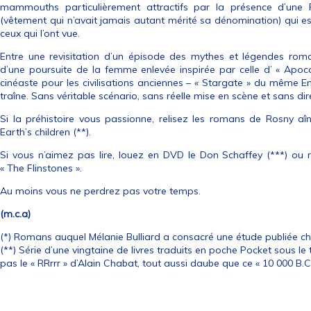
mammouths particulièrement attractifs par la présence d’une 
(vêtement qui n’avait jamais autant mérité sa dénomination) qui es
ceux qui l’ont vue.
Entre une revisitation d’un épisode des mythes et légendes romai
d’une poursuite de la femme enlevée inspirée par celle d’ « Apoc
cinéaste pour les civilisations anciennes – « Stargate » du même E
traîne. Sans véritable scénario, sans réelle mise en scène et sans dir
Si la préhistoire vous passionne, relisez les romans de Rosny aî
Earth’s children (**).
Si vous n’aimez pas lire, louez en DVD le Don Schaffey (***) ou r
« The Flinstones ».
Au moins vous ne perdrez pas votre temps.
(m.c.a)
(*) Romans auquel Mélanie Bulliard a consacré une étude publiée che
(**) Série d’une vingtaine de livres traduits en poche Pocket sous le t
pas le « RRrrr » d’Alain Chabat, tout aussi daube que ce « 10 000 B.C