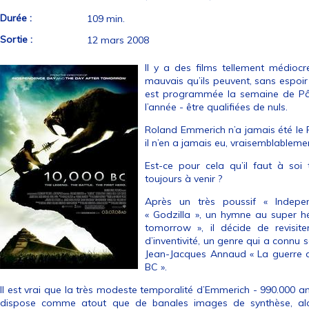
Durée :
109 min.
Sortie :
12 mars 2008
Il y a des films tellement médiocr
mauvais qu’ils peuvent, sans espoi
est programmée la semaine de Pâqu
l’année - être qualifiées de nuls.
Roland Emmerich n’a jamais été le Fo
il n’en a jamais eu, vraisemblablemen
Est-ce pour cela qu’il faut à soi 
toujours à venir ?
Après un très poussif « Indepen
« Godzilla », un hymne au super hé
tomorrow », il décide de revisit
d’inventivité, un genre qui a connu
Jean-Jacques Annaud « La guerre d
BC ».
Il est vrai que la très modeste temporalité d’Emmerich - 990.000
dispose comme atout que de banales images de synthèse, alo