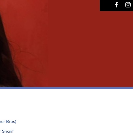
ner Bros)
r Sharif