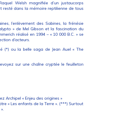
Raquel Welsh magnifiée d’un justaucorps
t resté dans la mémoire reptilienne de tous
nes, l’enlèvement des Sabines, la frénésie
alypto » de Mel Gibson et la fascination du
mmerich réalisé en 1994 – « 10 000 B.C. » se
ection d’acteurs.
né (*) ou la belle saga de Jean Auel « The
evoyez sur une chaîne cryptée le feuilleton
z Archipel « Enjeu des origines »
itre « Les enfants de la Terre ». (***) Surtout
 ».