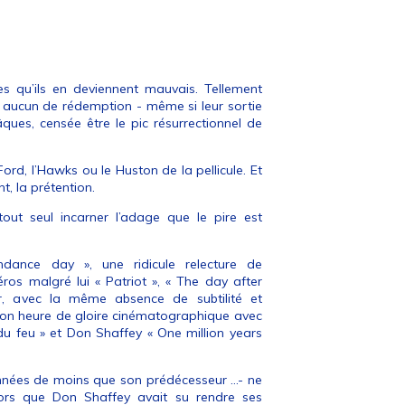
es qu’ils en deviennent mauvais. Tellement
r aucun de rédemption - même si leur sortie
es, censée être le pic résurrectionnel de
rd, l’Hawks ou le Huston de la pellicule. Et
t, la prétention.
tout seul incarner l’adage que le pire est
dance day », une ridicule relecture de
ros malgré lui « Patriot », « The day after
er, avec la même absence de subtilité et
 son heure de gloire cinématographique avec
u feu » et Don Shaffey « One million years
 années de moins que son prédécesseur …- ne
rs que Don Shaffey avait su rendre ses