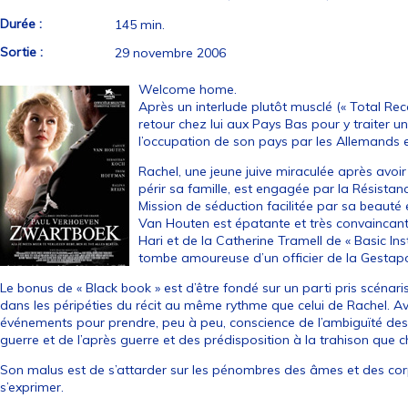
Durée :
145 min.
Sortie :
29 novembre 2006
Welcome home.
Après un interlude plutôt musclé (« Total Reca
retour chez lui aux Pays Bas pour y traiter 
l’occupation de son pays par les Allemands 
Rachel, une jeune juive miraculée après avoir
périr sa famille, est engagée par la Résistan
Mission de séduction facilitée par sa beauté 
Van Houten est épatante et très convaincant
Hari et de la Catherine Tramell de « Basic Inst
tombe amoureuse d’un officier de la Gestap
Le bonus de « Black book » est d’être fondé sur un parti pris scénar
dans les péripéties du récit au même rythme que celui de Rachel. Avec
événements pour prendre, peu à peu, conscience de l’ambiguïté des 
guerre et de l’après guerre et des prédisposition à la trahison que 
Son malus est de s’attarder sur les pénombres des âmes et des c
s’exprimer.