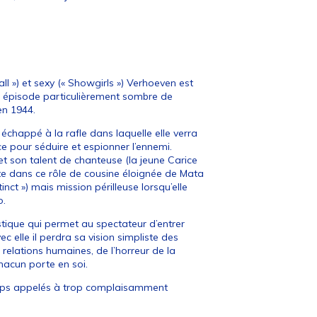
ll ») et sexy (« Showgirls ») Verhoeven est
un épisode particulièrement sombre de
en 1944.
 échappé à la rafle dans laquelle elle verra
ce pour séduire et espionner l’ennemi.
et son talent de chanteuse (la jeune Carice
e dans ce rôle de cousine éloignée de Mata
inct ») mais mission périlleuse lorsqu’elle
o.
istique qui permet au spectateur d’entrer
 elle il perdra sa vision simpliste des
relations humaines, de l’horreur de la
chacun porte en soi.
orps appelés à trop complaisamment