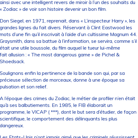
ainsi avec une intelligent revers de miroir à l’un des souhaits du
« Zodiac » de voir son histoire devenir un bon film.
Don Siegel, en 1971, reprenait, dans « L’inspecteur Harry », les
grandes lignes du fait divers. Réservant à Clint Eastwood les
mots d’une fin qu’il inscrivait à l’aide d’un cultissime Magnum 44.
Graysmith, dans sa battue à l’information, se servira, comme s’il
était une utile boussole, du film auquel le tueur lui-même
fait allusion : « The most dangerous game » de Pichel &
Shoedsack.
Soulignons enfin la pertinence de la bande son qui, par sa
précieuse sélection de morceaux, donne à une époque sa
pulsation et son relief.
A l’époque des crimes du Zodiac, le métier de profiler n’en était
qu’à ses balbutiements. En 1985, le FIB élaborait un
programme, le VICAP ( ***), dont le but sera d’étudier, de façon
scientifique, le comportement des délinquants les plus
dangereux.
Les Etats-Unis n’ont jamais aimé que les criminels réussissent