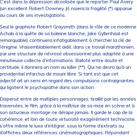
C’est dans la dépression alcoolisée que le reporter Paul Avery
(un excellent Robert Downey Jr) noiera la fragilité (*) apparue
au cours de ses investigations.
Seul le graphiste Robert Graysmith (dans le rôle de ce moderne
Achab à la quête de sa baleine blanche, Jake Gyllenhaal est
remarquable) continuera infatigablement à chercher la clé de
l’énigme. Vraisemblablement aidé, dans ce travail marathonien,
par une structure de névrosé obsessionnel plus adaptée à une
minutieuse collecte d’informations. Balloté entre doute et
certitude, il donnera un nom au killer (**). Qui ne devra qu’à un
providentiel infarctus de mourir libre. Si tant est que cet
adjectif ait un sens en regard des compulsions contraignantes
qui ligotent le psychopathe dans son action.
Dispersé entre de multiples personnages, tiraillé par les années
traversées, le film, grâce à la maîtrise de sa mise en scène et à
son astucieux montage ne dérape jamais. Il garde le cap de la
cohérence, et loin de toute virtuosité exagérément techniciste,
s’offre même le luxe d’intégrer, sous la forme d’extraits ou
d’affiches deux références cinématographiques. Répondant