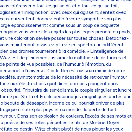
vous intéresser à tout ce qui se dit et à tout ce qui se fait,
agissez, en imagination, avec ceux qui agissent, sentez avec
ceux qui sentent, donnez enfin à votre sympathie son plus
large épanouissement : comme sous un coup de baguette
magique vous verrez les objets les plus légers prendre du poids,
et une coloration sévère passer sur toutes choses. Détachez-
vous maintenant, assistez à la vie en spectateur indifférent :
bien des drames tourneront à la comédie. » L’intelligence de
Witz
est de pleinement assumer la multitude de distances et
de points de vue possibles, de l’humour à l’émotion, du
personnel à l’universel. Car le film est aussi un miroir de notre
société, symptomatique de la nécessité de retrouver l’humour
face aux électrochocs quotidiens qui nous plongent dans
l’obscurité. Tributaire du surréalisme, le couple singulier et lunaire
formé par Stella et Frank, personnages magnifiques portés par
la beauté du désespoir, incarne ce qui pourrait arriver de plus
tragique à notre plat pays et au monde : la perte de tout
humour. Dans son explosion de couleurs, l’excès de ses mots et
la poésie de ses folles péripéties, le film de Martine Doyen
réfute ce destin.
Witz
choisit plutôt de nous piquer les yeux