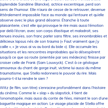
(splendide Sandrine Blancke), actrice excentrique, perd son
sens de l’humour. Elle n’aura de cesse de le retrouver, devenue
littéralement impassible face au monde qui l’entoure et qu’elle
observe avec le plus grand désarroi. Étanche à toute
plaisanterie, c’est elle qui provoque le rire mais aussi l’émotion
par delà l’écran, avec son corps élastique et maladroit, ses
tenues inouïes, son franc parler sans filtre, ses innombrables et
délicieux lapsus nés de son trauma (« Faut vraiment que j’y
caille », « Je vous ai vu au bord du bide »). Elle accumule les
situations et les rencontres improbables qui la désespèrent
jusqu’à ce que sa route (orientée par ses médecins) finisse par
croiser celle de Frank (Sam Louwyck). C’est à ce géologue
amoureux du chant de gorge inuit, victime lui aussi du même
traumatisme, que Stella redonnera le pouvoir du rire. Mais
pourra-t-il lui rendre le sien ?
Witz (le film, son titre) s’enracine profondément dans l’histoire
du cinéma. Comme le « slap » du slapstick, il tient de
l’onomatopée, mais aussi du conte de fées, mimant le son d’une
baguette magique en action. Le visage placide de Stella offre