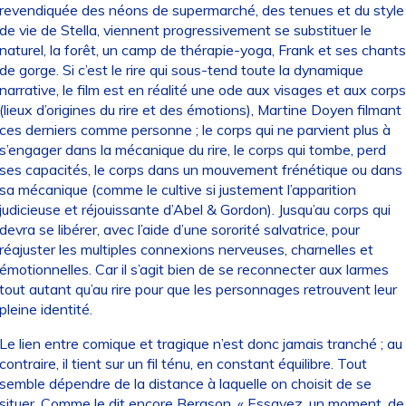
revendiquée des néons de supermarché, des tenues et du style
de vie de Stella, viennent progressivement se substituer le
naturel, la forêt, un camp de thérapie-yoga, Frank et ses chants
de gorge. Si c’est le rire qui sous-tend toute la dynamique
narrative, le film est en réalité une ode aux visages et aux corps
(lieux d’origines du rire et des émotions), Martine Doyen filmant
ces derniers comme personne ; le corps qui ne parvient plus à
s’engager dans la mécanique du rire, le corps qui tombe, perd
ses capacités, le corps dans un mouvement frénétique ou dans
sa mécanique (comme le cultive si justement l’apparition
judicieuse et réjouissante d’Abel & Gordon). Jusqu’au corps qui
devra se libérer, avec l’aide d’une sororité salvatrice, pour
réajuster les multiples connexions nerveuses, charnelles et
émotionnelles. Car il s’agit bien de se reconnecter aux larmes
tout autant qu’au rire pour que les personnages retrouvent leur
pleine identité.
Le lien entre comique et tragique n’est donc jamais tranché ; au
contraire, il tient sur un fil ténu, en constant équilibre. Tout
semble dépendre de la distance à laquelle on choisit de se
situer. Comme le dit encore Bergson, « Essayez, un moment, de