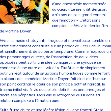
d’une anesthésie momentanée
du cœur. « Le rire », dit Bergson,
« n’a pas de plus grand ennemi
que l’émotion ». C’était sans
compter sur
Witz
, le dernier film
de Martine Doyen.
Witz
, comédie chatoyante, tragique et merveilleuse, semble en
effet entièrement construite sur un paradoxe - celui de l’humou
et, simultanément, de sa perte temporaire. Comme l’explique un
des personnages du récit, de l’association de deux idées
opposées
peut sortir une idée comique : « une synapse se
connecte à une autre et…
witz
! ». Plutôt que de simplement
bâtir un récit autour de
situations
humoristiques comme le font
la plupart des comédies, Martine Doyen fait ainsi de l’humour
son point cardinal, le cœur de son principe actif et narratif, le
trauma initial vis-à-vis duquel elle définit ses personnages et
ancre ses péripéties. Mais elle le refaçonne aussi dans sa
relation complexe à l’émotion pure.
Suite à une chute et une légère lésion du lobe frontal, Stella