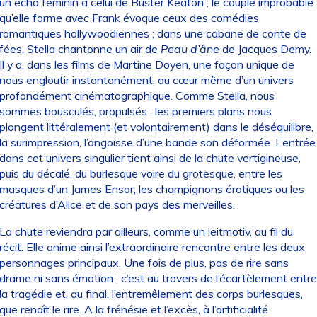
un écho féminin à celui de Buster Keaton ; le couple improbable
qu’elle forme avec Frank évoque ceux des comédies
romantiques hollywoodiennes ; dans une cabane de conte de
fées, Stella chantonne un air de
Peau d’âne
de Jacques Demy.
Il y a, dans les films de Martine Doyen, une façon unique de
nous engloutir instantanément, au cœur même d’un univers
profondément cinématographique. Comme Stella, nous
sommes bousculés, propulsés ; les premiers plans nous
plongent littéralement (et volontairement) dans le déséquilibre,
la surimpression, l’angoisse d’une bande son déformée. L’entrée
dans cet univers singulier tient ainsi de la chute vertigineuse,
puis du décalé, du burlesque voire du grotesque, entre les
masques d’un James Ensor, les champignons érotiques ou les
créatures d’Alice et de son pays des merveilles.
La chute reviendra par ailleurs, comme un leitmotiv, au fil du
récit. Elle anime ainsi l’extraordinaire rencontre entre les deux
personnages principaux. Une fois de plus, pas de rire sans
drame ni sans émotion ; c’est au travers de l’écartèlement entre
la tragédie et, au final, l’entremêlement des corps burlesques,
que renaît le rire. A la frénésie et l’excès, à l’artificialité