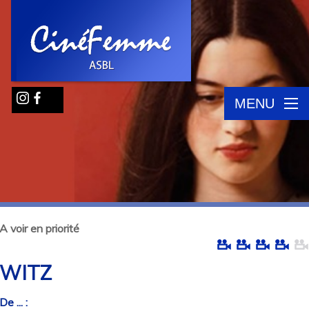
MENU
A voir en priorité
WITZ
De ... :