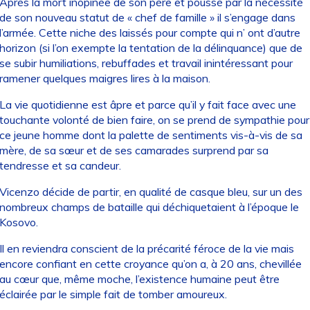
Après la mort inopinée de son père et poussé par la nécessité
de son nouveau statut de « chef de famille » il s’engage dans
l’armée. Cette niche des laissés pour compte qui n’ ont d’autre
horizon (si l’on exempte la tentation de la délinquance) que de
se subir humiliations, rebuffades et travail inintéressant pour
ramener quelques maigres lires à la maison.
La vie quotidienne est âpre et parce qu’il y fait face avec une
touchante volonté de bien faire, on se prend de sympathie pour
ce jeune homme dont la palette de sentiments vis-à-vis de sa
mère, de sa sœur et de ses camarades surprend par sa
tendresse et sa candeur.
Vicenzo décide de partir, en qualité de casque bleu, sur un des
nombreux champs de bataille qui déchiquetaient à l’époque le
Kosovo.
Il en reviendra conscient de la précarité féroce de la vie mais
encore confiant en cette croyance qu’on a, à 20 ans, chevillée
au cœur que, même moche, l’existence humaine peut être
éclairée par le simple fait de tomber amoureux.