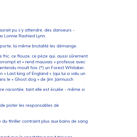
urait pu s’y attendre, des danseurs -
s Lonnie Rashied Lynn.
importe, la même brutalité les démange.
 fric, ce flouze, ce pèze qui, aussi sûrement
corrompt et « rend mauvais » professe avec
entendu moult fois (*) un Forest Whitaker,
n « Last king of England » (qui lui a valu un
ans le « Ghost dog » de Jim Jarmusch
tre racontée, tant elle est éculée - même si
de pister les responsables de
 du thriller contraint plus aux bains de sang