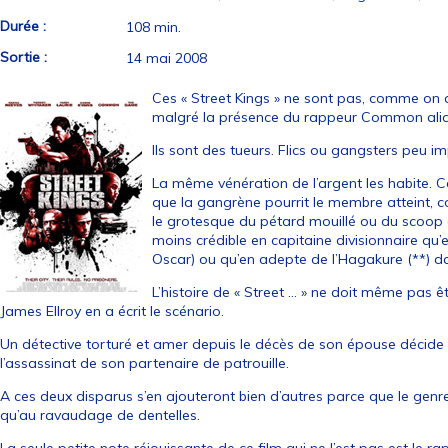
Durée :
108 min.
Sortie :
14 mai 2008
Ces « Street Kings » ne sont pas, comme on a
malgré la présence du rappeur Common alia
Ils sont des tueurs. Flics ou gangsters peu 
La même vénération de l’argent les habite. Ce
que la gangrène pourrit le membre atteint, 
le grotesque du pétard mouillé ou du scoop 
moins crédible en capitaine divisionnaire qu’e
Oscar) ou qu’en adepte de l’Hagakure (**) d
L’histoire de « Street … » ne doit même pas ê
James Ellroy en a écrit le scénario.
Un détective torturé et amer depuis le décès de son épouse décide 
l’assassinat de son partenaire de patrouille.
A ces deux disparus s’en ajouteront bien d’autres parce que le genre
qu’au ravaudage de dentelles.