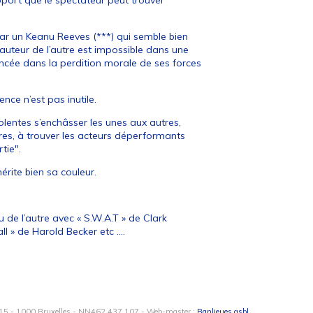
apport que le spectateur peut trouver
par un Keanu Reeves (***) qui semble bien
hauteur de l’autre est impossible dans une
foncée dans la perdition morale de ses forces
ce n’est pas inutile.
lentes s’enchâsser les unes aux autres,
ires, à trouver les acteurs déperformants
tie".
érite bien sa couleur.
u de l’autre avec « S.W.A.T » de Clark
all » de Harold Becker etc ….
15 - 1000 Bruxelles - NN462.437.107 - Web-master :
Banlieues asbl