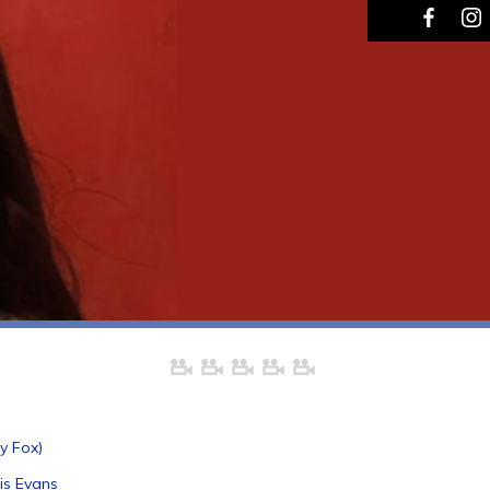
y Fox)
is Evans