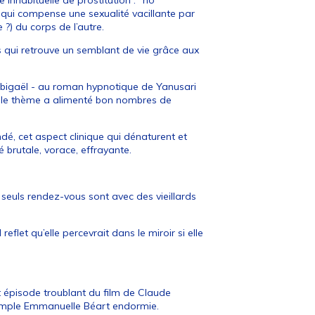
nhabituelle de prostitution : "no
 qui compense une sexualité vacillante par
?) du corps de l’autre.
s qui retrouve un semblant de vie grâce aux
 Abigaël - au roman hypnotique de Yanusari
, le thème a alimenté bon nombres de
é, cet aspect clinique qui dénaturent et
té brutale, vorace, effrayante.
 seuls rendez-vous sont avec des vieillards
eflet qu’elle percevrait dans le miroir si elle
t épisode troublant du film de Claude
temple Emmanuelle Béart endormie.