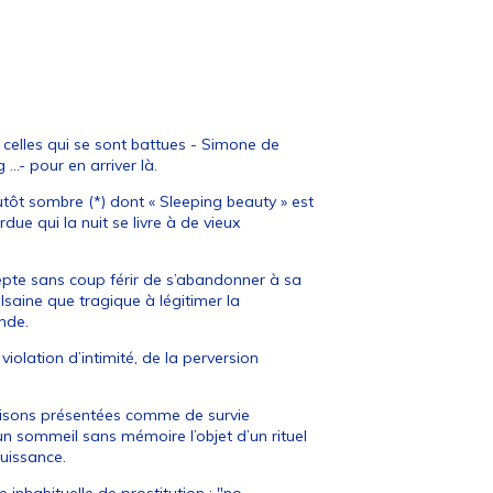
de celles qui se sont battues - Simone de
 …- pour en arriver là.
utôt sombre (*) dont « Sleeping beauty » est
due qui la nuit se livre à de vieux
ccepte sans coup férir de s’abandonner à sa
lsaine que tragique à légitimer la
nde.
 violation d’intimité, de la perversion
raisons présentées comme de survie
 un sommeil sans mémoire l’objet d’un rituel
uissance.