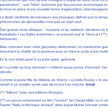
Ces hommes qui n’ont qu’une consigne à respecter dans cette forme i
penetration" - une "lubie" autorisée par leur pouvoir économique et
la mise en place d’une nouvelle forme d’exploitation (d’esclavagisme 
La libido vacillante de messieurs aux physiques abîmés par le temp
phéromones de demoiselles n’est pas un sujet neuf.
Des grands récits bibliques - Suzanne et les vieillards, Abraham et
Kawabata « Les belles endormies » en passant par le 7ème art (**)
fantasmes.
Mais rarement avec cette glaciation déterminée, ce maniérisme guind
éviscèrent la vitalité de la jeunesse pour en faire le socle d’une réali
Et, le mot étant pesé à sa juste aulne, gerbante.
Ici « La belle au bois dormant » n’attend aucun prince charmant. Ses
décatis.
Comme la jeune fille du tableau de Wiertz « La belle Rosine », le seul r
venait à se réveiller serait celui de la mort en marche.
(mca)
(*) "Ailleurs" paru aux éditions Bourgois
(**) on pense notamment au film "Sourire" de Claude Miller ou à ce
Sautet "Nelly et Monsieur Arnaud" dans lequel Michel Serrault con