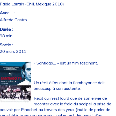
Pablo Larrain (Chili, Mexique 2010)
Avec ... :
Alfredo Castro
Durée :
98 min.
Sortie :
20 mars 2011
« Santiago… » est un film fascinant.
Un récit à l’os dont la flamboyance doit
beaucoup à son austérité.
Récit qui n’est lourd que de son envie de
raconter avec le froid du scalpel la prise de
pouvoir par Pinochet au travers des yeux (inutile de parler de
sensibilité, le personnage principal en est dépourvu) d’un