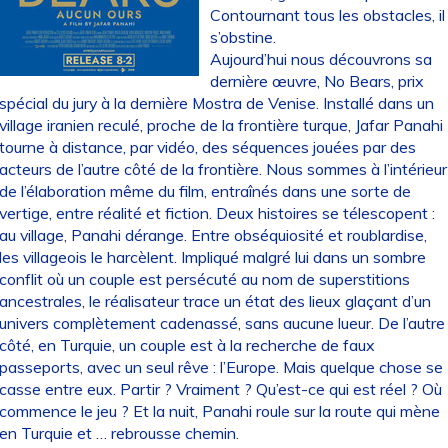
Contournant tous les obstacles, il
s’obstine.
Aujourd’hui nous découvrons sa
dernière œuvre, No Bears, prix
spécial du jury à la dernière Mostra de Venise. Installé dans un
village iranien reculé, proche de la frontière turque, Jafar Panahi
tourne à distance, par vidéo, des séquences jouées par des
acteurs de l’autre côté de la frontière. Nous sommes à l’intérieur
de l’élaboration même du film, entraînés dans une sorte de
vertige, entre réalité et fiction. Deux histoires se télescopent :
au village, Panahi dérange. Entre obséquiosité et roublardise,
les villageois le harcèlent. Impliqué malgré lui dans un sombre
conflit où un couple est persécuté au nom de superstitions
ancestrales, le réalisateur trace un état des lieux glaçant d’un
univers complètement cadenassé, sans aucune lueur. De l’autre
côté, en Turquie, un couple est à la recherche de faux
passeports, avec un seul rêve : l’Europe. Mais quelque chose se
casse entre eux. Partir ? Vraiment ? Qu’est-ce qui est réel ? Où
commence le jeu ? Et la nuit, Panahi roule sur la route qui mène
en Turquie et … rebrousse chemin.