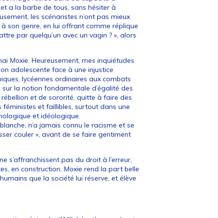
t a la barbe de tous, sans hésiter à
usement, les scénaristes n’ont pas mieux
e à son genre, en lui offrant comme réplique
attre par quelqu’un avec un vagin ? », alors
mai
Moxie
. Heureusement, mes inquiétudes
ion adolescente face à une injustice
uniques, lycéennes ordinaires aux combats
s, sur la notion fondamentale d’égalité des
rébellion et de sororité, quitte à faire des
féministes et faillibles, surtout dans une
hologique et idéologique.
le blanche, n’a jamais connu le racisme et se
ser couler », avant de se faire gentiment
s’affranchissent pas du droit à l’erreur,
es, en construction.
Moxie
rend la part belle
umains que la société lui réserve, et élève