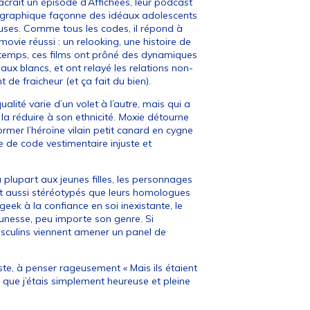
acrait
un épisode d’Affichées, leur podcast
tographique façonne des idéaux adolescents
ieuses. Comme tous les codes, il répond à
ovie réussi : un relooking, une histoire de
gtemps, ces films ont prôné des dynamiques
ux blancs, et ont relayé les relations non-
 de fraicheur (et ça fait du bien).
qualité varie d’un volet à l’autre, mais qui a
la réduire à son ethnicité.
Moxie
détourne
rmer l’héroïne vilain petit canard en cygne
le de code vestimentaire injuste et
 plupart aux jeunes filles, les personnages
ut aussi stéréotypés que leurs homologues
geek à la confiance en soi inexistante, le
nesse, peu importe son genre. Si
sculins viennent amener un panel de
ste, à penser rageusement « Mais ils étaient
que j’étais simplement heureuse et pleine