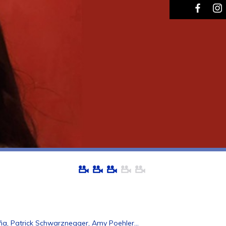
eña, Patrick Schwarznegger, Amy Poehler…