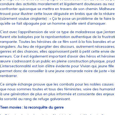
conduire des activités moralement et légalement douteuses au nez e
confronter quiconque se mettra en travers de son chemin. Malheure
trouvé pour illustrer cette louve déguisée en brebis que de la réduir
(sûrement voulue cinglante) : « Ça te pose un problème de te faire b
qu’elle se fait alpaguée par un homme qu’elle vient d’arnaquer.
C’est avec l’appréhension de voir ce type de maladresse que j’enta
furent vite balayées par la représentation authentique de la frustrat
rampante. Toutes les héroïnes de ce film sont à la fois banales et 
singuliers. Au lieu de régurgiter des discours, autrement nécessaire
genres et des chances, elles apprivoisent petit à petit cette envie de 
erreurs. Car il est également important d’avoir des héros et héroïnes 
œuvre s’adressant à un public en pleine construction physique, psyc
L’intersectionnalité est loin d’être évidente pour Vivian qui, jeune fil
permet donc de conseiller à une jeune camarade noire de juste « lais
rembarrer.
Ce simple échange prouve que les combats pour les nobles causes ne 
que nous sommes toutes et tous des féministes, voire des humanist
à une génération de plus en plus informée et consciente des enjeux h
la sororité au rang de refuge galvanisant.
Teen movies : la reconquête du genre