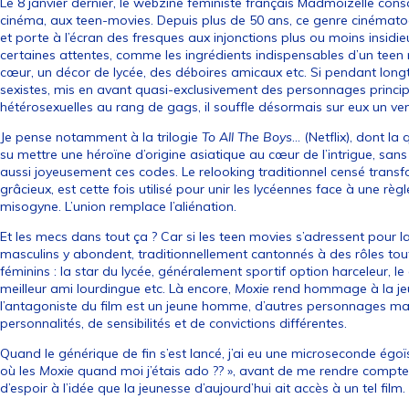
Le 8 janvier dernier, le webzine féministe français Madmoizelle cons
cinéma, aux teen-movies
. Depuis plus de 50 ans, ce genre cinéma
et porte à l’écran des fresques aux injonctions plus ou moins insid
certaines attentes, comme les ingrédients indispensables d’un teen m
cœur, un décor de lycée, des déboires amicaux etc. Si pendant lon
sexistes, mis en avant quasi-exclusivement des personnages principa
hétérosexuelles au rang de gags, il souffle désormais sur eux un vent
Je pense notamment à la trilogie
To All The Boys
… (Netflix), dont la 
su mettre une héroïne d’origine asiatique au cœur de l’intrigue, sans 
aussi joyeusement ces codes. Le relooking traditionnel censé transfo
grâcieux, est cette fois utilisé pour unir les lycéennes face à une règ
misogyne. L’union remplace l’aliénation.
Et les mecs dans tout ça ? Car si les teen movies s’adressent pour la
masculins y abondent, traditionnellement cantonnés à des rôles to
féminins : la star du lycée, généralement sportif option harceleur, le 
meilleur ami lourdingue etc. Là encore,
Moxie
rend hommage à la jeu
l’antagoniste du film est un jeune homme, d’autres personnages ma
personnalités, de sensibilités et de convictions différentes.
Quand le générique de fin s’est lancé, j’ai eu une microseconde égoï
où les
Moxie
quand moi j’étais ado ?? », avant de me rendre compte 
d’espoir à l’idée que la jeunesse d’aujourd’hui ait accès à un tel film.