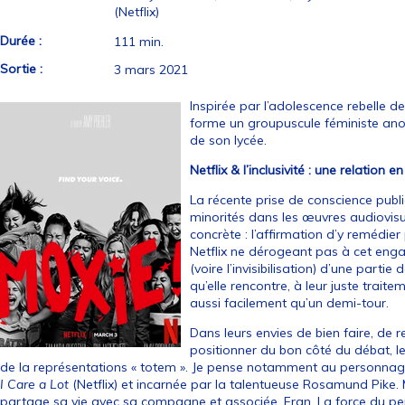
(Netflix)
Durée :
111 min.
Sortie :
3 mars 2021
Inspirée par l’adolescence rebelle d
forme un groupuscule féministe ano
de son lycée.
Netflix & l’inclusivité : une relation 
La récente prise de conscience pub
minorités dans les œuvres audiovis
concrète : l’affirmation d’y remédi
Netflix ne dérogeant pas à cet eng
(voire l’invisibilisation) d’une parti
qu’elle rencontre, à leur juste trai
aussi facilement qu’un demi-tour.
Dans leurs envies de bien faire, de 
positionner du bon côté du débat, le
de la représentations « totem ». Je pense notamment au personnage
I Care a Lot
(Netflix) et incarnée par la talentueuse Rosamund Pike. M
partage sa vie avec sa compagne et associée, Fran. La force du p