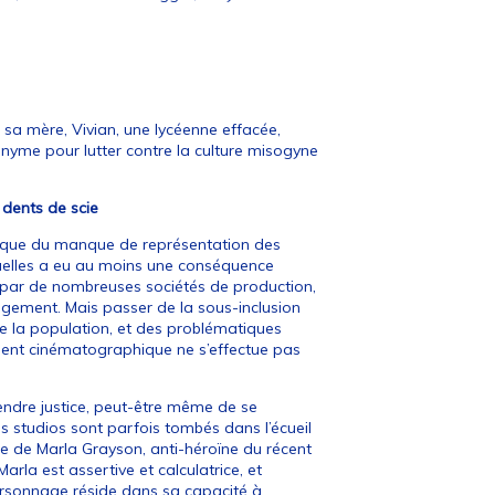
e sa mère, Vivian, une lycéenne effacée,
nyme pour lutter contre la culture misogyne
en dents de scie
lique du manque de représentation des
uelles a eu au moins une conséquence
er par de nombreuses sociétés de production,
agement. Mais passer de la sous-inclusion
e de la population, et des problématiques
tement cinématographique ne s’effectue pas
rendre justice, peut-être même de se
s studios sont parfois tombés dans l’écueil
 de Marla Grayson, anti-héroïne du récent
arla est assertive et calculatrice, et
ersonnage réside dans sa capacité à