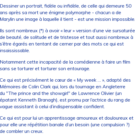
Dessiner un portrait, fidèle ou infidèle, de celle qui demeure 50
ans après sa mort une énigme polymorphe - chacun a de
Marylin une image à laquelle il tient - est une mission impossible
Ils sont nombreux (*) à avoir « leur » version d’une vie sursaturée
de beauté, de solitude et de tristesse et tout aussi nombreux à
s’être égarés en tentant de cerner par des mots ce qui est
insaississable.
Notamment cette incapacité de la comédienne à faire un film
sans se torturer et torturer son entourage.
Ce qui est précisément le cœur de « My week … », adapté des
Mémoires de Colin Clark qui, lors du tournage en Angleterre
du "The prince and the showgirl" de Lawrence Olivier (un
épatant Kenneth Branagh), est promu par l’actrice du rang de
vague assistant à celui d’indispensable confident.
Ce qui est pour lui un apprentissage amoureux et douloureux et
pour elle une répétition banale d’un besoin (une compulsion ?)
de combler un creux.