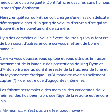
médiocrité ou sa vulgarité. Dont l’affiche assume, sans humour,
la prosaïque épaisseur ...
Henry, enquêteur au FBI, se voit chargé d’une mission délicate :
démasquer le chef d’un gang de voleurs d’œuvres d’art qui se
trouve être le nouvel amant de sa mère.
Il y a des comédies qui vous élèvent, d’autres qui vous font rire
de bon cœur, d’autres encore qui vous mettent de bonne
humeur.
Celle-ci vous abaisse, vous apitoie et vous attriste. En raison
notamment de la lourdeur des prestations de Meg Ryan et
d’Antonio Banderas dont il ne reste de la fraîcheur de l’une et
du rayonnement érotique - qu’Almodovar avait su bellement
capter (*) - de l’autre que d’agaçantes mômeries.
Les faisant ressembler à des momies, des caricatures d’eux-
mêmes, des has been alors que l’âge de la retraite est encore
loin.
« My mom’s… » n’est pas un « feel good movie ».