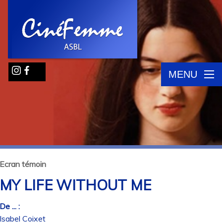
MENU
Ecran témoin
MY LIFE WITHOUT ME
De ... :
Isabel Coixet