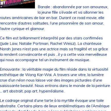
Banale : abandonnée par son amoureux,
la jeune fille s’évade et va sillonner les
routes américaines de bar en bar. Durant ce road movie, elle
rencontre d’autres solitudes, l’une prisonnière de son amour,
l’autre cynique et glamour.
Ce film est brillamment interprété par des stars confirmées
(Jude Law, Natalie Portman, Rachel Weisz). La chanteuse
Norah Jones n’est pas une actrice mais sa fragilité et sa grâce
la rendent convaincante et puis ...il y a cette voix merveilleuse
qui nous accompagne tel un instrument de musique.
Emouvante : la véritable magie du film réside dans la virtuosité
esthétique de Wong Kar-Wai. A travers une vitre, la lumière
crue d’un néon nous laisse voir des images picturales d’une
saisissante beauté. Nous entrons dans le monde de la peinture
... art abstrait, pop art, hyperréalisme.
Le cadrage original d’une tarte à la myrtille évoque une toile
abstraite. Certains plans de lieux emblématiques de l’Amérique