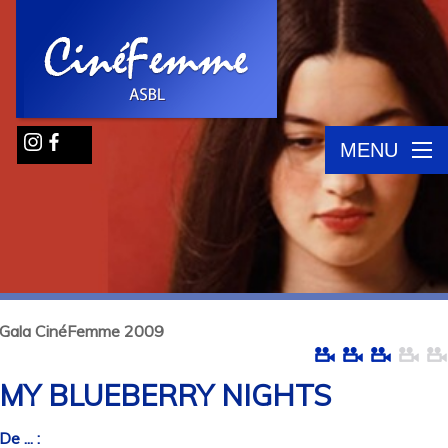
MENU
Gala CinéFemme 2009
MY BLUEBERRY NIGHTS
De ... :