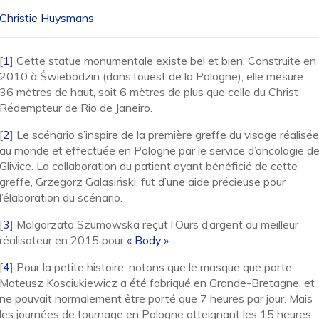
Christie Huysmans
[
1
]
Cette statue monumentale existe bel et bien. Construite en
2010 à Świebodzin (dans l’ouest de la Pologne), elle mesure
36 mètres de haut, soit 6 mètres de plus que celle du Christ
Rédempteur de Rio de Janeiro.
[
2
]
Le scénario s’inspire de la première greffe du visage réalisée
au monde et effectuée en Pologne par le service d’oncologie d
Glivice. La collaboration du patient ayant bénéficié de cette
greffe, Grzegorz Galasiński, fut d’une aide précieuse pour
l’élaboration du scénario.
[
3
]
Malgorzata Szumowska reçut l’Ours d’argent du meilleur
réalisateur en 2015 pour
« Body »
[
4
]
Pour la petite histoire, notons que le masque que porte
Mateusz Kosciukiewicz a été fabriqué en Grande-Bretagne, et
ne pouvait normalement être porté que 7 heures par jour. Mais
les journées de tournage en Pologne atteignant les 15 heures