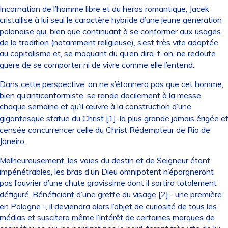
Incarnation de l’homme libre et du héros romantique, Jacek
cristallise à lui seul le caractère hybride d’une jeune génération
polonaise qui, bien que continuant à se conformer aux usages
de la tradition (notamment religieuse), s’est très vite adaptée
au capitalisme et, se moquant du qu’en dira-t-on, ne redoute
guère de se comporter ni de vivre comme elle l’entend.
Dans cette perspective, on ne s’étonnera pas que cet homme,
bien qu’anticonformiste, se rende docilement à la messe
chaque semaine et qu’il œuvre à la construction d’une
gigantesque statue du Christ
[
1
]
, la plus grande jamais érigée e
censée concurrencer celle du Christ Rédempteur de Rio de
Janeiro.
Malheureusement, les voies du destin et de Seigneur étant
impénétrables, les bras d’un Dieu omnipotent n’épargneront
pas l’ouvrier d’une chute gravissime dont il sortira totalement
défiguré. Bénéficiant d’une greffe du visage
[
2
]
,- une première
en Pologne -, il deviendra alors l’objet de curiosité de tous les
médias et suscitera même l’intérêt de certaines marques de