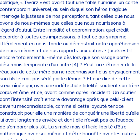
politique, « Twarz » est avant tout une fable humaine, un conte
contemporain universel, au sein duquel son héros tragique
interroge la justesse de nos perceptions, tant celles que nous
avons de nous-mêmes que celles que nous nourrissons à
l’égard d’autrui. Entre limpidité et approximation, quel crédit
accorder à toutes ces impressions, à tout ce qui s’imprime
littéralement en nous, fonde ou déconstruit notre appréhension
de nous-mêmes et de nos rapports aux autres ? Jacek est-il
encore totalement lui-même dès lors que son visage porte
désormais l’empreinte d’un autre
[
4
]
? Peut-on s’étonner de la
réaction de cette mère qui ne reconnaissant plus physiquement
son fils le croit possédé par le démon ? Et que dire de cette
sœur aînée qui, avec une indéfectible fidélité, soutient son frère
corps et âme, et ce, avant comme après l’accident. Un soutien
dont l’intensité croît encore davantage après que celui-ci est
devenu méconnaissable, comme si cette loyauté tenace
constituait pour elle une manière de conquérir une liberté qu’elle
lui avait longtemps enviée et dont elle n’avait pas eu l’audace
de s’emparer plus tôt. La simple mais difficile liberté d’être
authentique avec soi-même et d’être honnête avec les autres