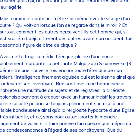
cosmétiques qui, ne perdant pas le nord, feront très vite de lui
leur égérie.
Mais comment continuer à être soi-même avec le visage d’un
autre ? Qui voit-on lorsque l’on se regarde dans le miroir ? Et
surtout comment les autres perçoivent-ils cet homme qui, s’il
est vrai, était déjà différent des autres avant son accident, fait
désormais figure de bête de cirque ?
Avec cette tragi-comédie féérique, pleine d’une ironie
diablement mordante, la pétillante Malgorzata Szumowska
[
3
]
démontre une nouvelle fois encore toute l’étendue de son
talent, l’intelligence finement aiguisée qui est la sienne ainsi que
l’ardeur de son inventivité. Brassant avec une harmonieuse
habileté une multitude de sujets et de registres, la cinéaste
polonaise parvient à croquer avec un humour incisif les travers
d’une société polonaise toujours pleinement soumise à une
risible bondieuserie ainsi qu’à la religiosité hypocrite d’une Eglise
très influente, et ce, sans pour autant porter le moindre
jugement de valeurs ni faire preuve d’un quelconque mépris ou
de condescendance à l’égard de ses concitoyens. Que du