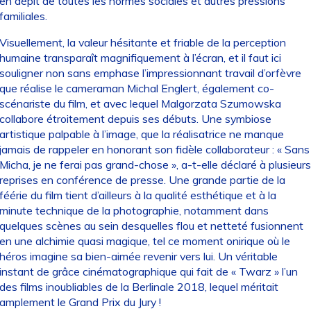
en dépit de toutes les normes sociales et autres pressions
familiales.
Visuellement, la valeur hésitante et friable de la perception
humaine transparaît magnifiquement à l’écran, et il faut ici
souligner non sans emphase l’impressionnant travail d’orfèvre
que réalise le cameraman Michal Englert, également co-
scénariste du film, et avec lequel Malgorzata Szumowska
collabore étroitement depuis ses débuts. Une symbiose
artistique palpable à l’image, que la réalisatrice ne manque
jamais de rappeler en honorant son fidèle collaborateur : « Sans
Micha, je ne ferai pas grand-chose », a-t-elle déclaré à plusieurs
reprises en conférence de presse. Une grande partie de la
féérie du film tient d’ailleurs à la qualité esthétique et à la
minute technique de la photographie, notamment dans
quelques scènes au sein desquelles flou et netteté fusionnent
en une alchimie quasi magique, tel ce moment onirique où le
héros imagine sa bien-aimée revenir vers lui. Un véritable
instant de grâce cinématographique qui fait de « Twarz » l’un
des films inoubliables de la Berlinale 2018, lequel méritait
amplement le Grand Prix du Jury !