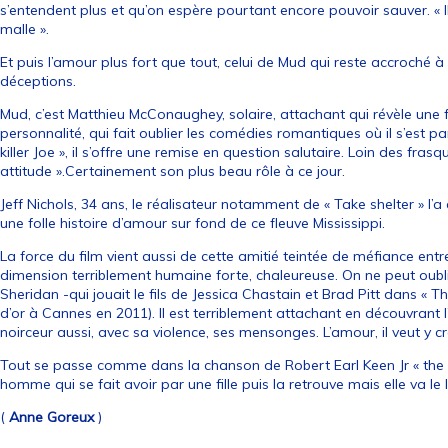
s’entendent plus et qu’on espère pourtant encore pouvoir sauver. « Il n
malle ».
Et puis l’amour plus fort que tout, celui de Mud qui reste accroché 
déceptions.
Mud, c’est Matthieu McConaughey, solaire, attachant qui révèle un
personnalité, qui fait oublier les comédies romantiques où il s’est p
killer Joe », il s’offre une remise en question salutaire. Loin des frasque
attitude ».Certainement son plus beau rôle à ce jour.
Jeff Nichols, 34 ans, le réalisateur notamment de « Take shelter » l’a é
une folle histoire d’amour sur fond de ce fleuve Mississippi.
La force du film vient aussi de cette amitié teintée de méfiance ent
dimension terriblement humaine forte, chaleureuse. On ne peut oublie
Sheridan -qui jouait le fils de Jessica Chastain et Brad Pitt dans « T
d’or à Cannes en 2011). Il est terriblement attachant en découvrant 
noirceur aussi, avec sa violence, ses mensonges. L’amour, il veut y croi
Tout se passe comme dans la chanson de Robert Earl Keen Jr « the r
homme qui se fait avoir par une fille puis la retrouve mais elle va l
(
Anne Goreux
)