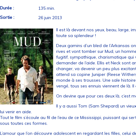
Durée :
135 min.
Sortie :
26 juin 2013
Il est là devant nos yeux, beau, large, 
toute sa splendeur !
Deux gamins d’un bled de l’Arkansas ont
rives et vont tomber sur Mud, un homm
fugitif, sympathique, charismatique qui v
demander de l’aide. Ellis et Neck sont ar
changer, va devenir un peu plus excitante
attend sa copine Juniper (Reese Withers
monde à ses trousses. Une sale histoire le
vengé, tous ses ennuis viennent de là. I
On devine que pour ces deux là, c’est m
Il y a aussi Tom (Sam Shepard) un vieux l
lui venir en aide.
Tout le film s’écoule au fil de l’eau de ce Mississippi, puissant qui se
sous toutes ces formes.
L’amour que l’on découvre adolescent en regardant les filles, celui d