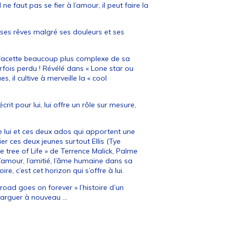
e faut pas se fier à l’amour, il peut faire la
à ses rêves malgré ses douleurs et ses
e facette beaucoup plus complexe de sa
arfois perdu ! Révélé dans « Lone star ou
s, il cultive à merveille la « cool
crit pour lui, lui offre un rôle sur mesure,
re lui et ces deux ados qui apportent une
r ces deux jeunes surtout Ellis (Tye
he tree of Life » de Terrence Malick, Palme
l’amour, l’amitié, l’âme humaine dans sa
re, c’est cet horizon qui s’offre à lui.
oad goes on forever » l’histoire d’un
e larguer à nouveau …