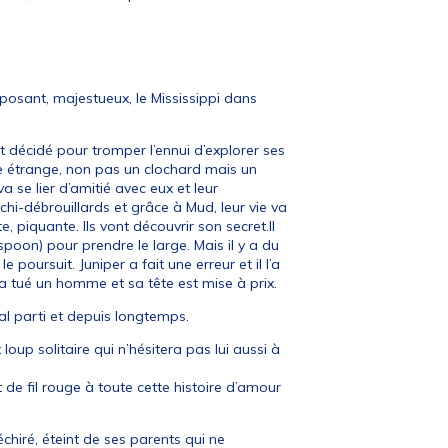
imposant, majestueux, le Mississippi dans
 décidé pour tromper l’ennui d’explorer ses
e étrange, non pas un clochard mais un
a se lier d’amitié avec eux et leur
chi-débrouillards et grâce à Mud, leur vie va
, piquante. Ils vont découvrir son secret.Il
poon) pour prendre le large. Mais il y a du
 poursuit. Juniper a fait une erreur et il l’a
l a tué un homme et sa tête est mise à prix.
al parti et depuis longtemps.
oup solitaire qui n’hésitera pas lui aussi à
rt de fil rouge à toute cette histoire d’amour
échiré, éteint de ses parents qui ne