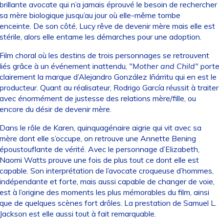
brillante avocate qui n’a jamais éprouvé le besoin de rechercher
sa mère biologique jusqu’au jour où elle-même tombe
enceinte. De son côté, Lucy rêve de devenir mère mais elle est
stérile, alors elle entame les démarches pour une adoption.
Film choral où les destins de trois personnages se retrouvent
liés grâce à un événement inattendu,
"Mother and Child"
port
clairement la marque d’Alejandro González Iñárritu qui en est le
producteur. Quant au réalisateur, Rodrigo García réussit à traiter
avec énormément de justesse des relations mère/fille, ou
encore du désir de devenir mère.
Dans le rôle de Karen, quinquagénaire aigrie qui vit avec sa
mère dont elle s’occupe, on retrouve une Annette Bening
époustouflante de vérité. Avec le personnage d’Elizabeth,
Naomi Watts prouve une fois de plus tout ce dont elle est
capable. Son interprétation de l’avocate croqueuse d’hommes,
indépendante et forte, mais aussi capable de changer de voie,
est à l’origine des moments les plus mémorables du film, ainsi
que de quelques scènes fort drôles. La prestation de Samuel L.
Jackson est elle aussi tout à fait remarquable.