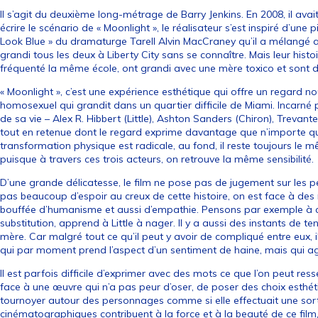
Il s’agit du deuxième long-métrage de Barry Jenkins. En 2008, il avait
écrire le scénario de « Moonlight », le réalisateur s’est inspiré d’une
Look Blue » du dramaturge Tarell Alvin MacCraney qu’il a mélangé
grandi tous les deux à Liberty City sans se connaître. Mais leur histo
fréquenté la même école, ont grandi avec une mère toxico et sont d
« Moonlight », c’est une expérience esthétique qui offre un regard nou
homosexuel qui grandit dans un quartier difficile de Miami. Incarné 
de sa vie – Alex R. Hibbert (Little), Ashton Sanders (Chiron), Treva
tout en retenue dont le regard exprime davantage que n’importe quelle
transformation physique est radicale, au fond, il reste toujours le 
puisque à travers ces trois acteurs, on retrouve la même sensibilité.
D’une grande délicatesse, le film ne pose pas de jugement sur les p
pas beaucoup d’espoir au creux de cette histoire, on est face à de
bouffée d’humanisme et aussi d’empathie. Pensons par exemple à c
substitution, apprend à Little à nager. Il y a aussi des instants de t
mère. Car malgré tout ce qu’il peut y avoir de compliqué entre eux, 
qui par moment prend l’aspect d’un sentiment de haine, mais qui a
Il est parfois difficile d’exprimer avec des mots ce que l’on peut resse
face à une œuvre qui n’a pas peur d’oser, de poser des choix esthét
tournoyer autour des personnages comme si elle effectuait une sor
cinématographiques contribuent à la force et à la beauté de ce fil