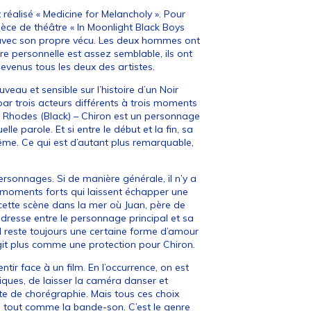
 réalisé « Medicine for Melancholy ». Pour
 pièce de théâtre « In Moonlight Black Boys
 avec son propre vécu. Les deux hommes ont
ire personnelle est assez semblable, ils ont
evenus tous les deux des artistes.
veau et sensible sur l’histoire d’un Noir
par trois acteurs différents à trois moments
nte Rhodes (Black) – Chiron est un personnage
 parole. Et si entre le début et la fin, sa
même. Ce qui est d’autant plus remarquable,
ersonnages. Si de manière générale, il n’y a
s moments forts qui laissent échapper une
ette scène dans la mer où Juan, père de
endresse entre le personnage principal et sa
il reste toujours une certaine forme d’amour
git plus comme une protection pour Chiron.
ntir face à un film. En l’occurrence, on est
iques, de laisser la caméra danser et
te de chorégraphie. Mais tous ces choix
m, tout comme la bande-son. C’est le genre