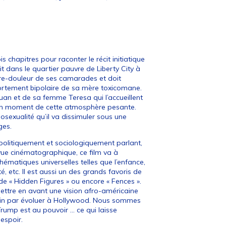
ois chapitres pour raconter le récit initiatique
t dans le quartier pauvre de Liberty City à
uffre-douleur de ses camarades et doit
ortement bipolaire de sa mère toxicomane.
Juan et de sa femme Teresa qui l’accueillent
 un moment de cette atmosphère pesante.
osexualité qu’il va dissimuler sous une
ges.
 politiquement et sociologiquement parlant,
vue cinématographique, ce film va à
 thématiques universelles telles que l’enfance,
é, etc. Il est aussi un des grands favoris de
e « Hidden Figures » ou encore « Fences ».
ttre en avant une vision afro-américaine
 enfin par évoluer à Hollywood. Nous sommes
ump est au pouvoir … ce qui laisse
 espoir.