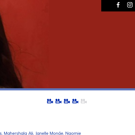
s, Mahershala Ali, Janelle Monáe, Naomie