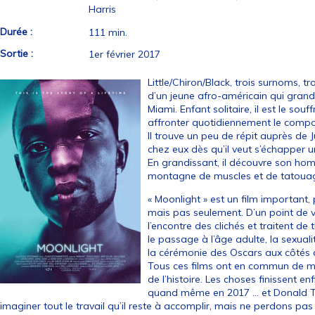
Harris
Durée :
111 min.
Sortie :
1er février 2017
Little/Chiron/Black, trois surnoms, tr
d’un jeune afro-américain qui grandi
Miami. Enfant solitaire, il est le so
affronter quotidiennement le comp
Il trouve un peu de répit auprès de 
chez eux dès qu’il veut s’échapper
En grandissant, il découvre son hom
montagne de muscles et de tatoua
« Moonlight » est un film important,
mais pas seulement. D’un point de 
l’encontre des clichés et traitent de
le passage à l’âge adulte, la sexualit
la cérémonie des Oscars aux côtés d
Tous ces films ont en commun de me
de l’histoire. Les choses finissent
quand même en 2017 … et Donald Tr
imaginer tout le travail qu’il reste à accomplir, mais ne perdons pas