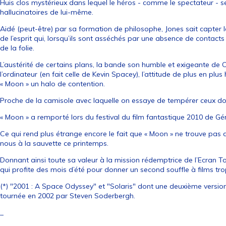
Huis clos mystérieux dans lequel le héros - comme le spectateur - se
hallucinatoires de lui-même.
Aidé (peut-être) par sa formation de philosophe, Jones sait capter
de l’esprit qui, lorsqu’ils sont asséchés par une absence de contac
de la folie.
L’austérité de certains plans, la bande son humble et exigeante de 
l’ordinateur (en fait celle de Kevin Spacey), l’attitude de plus en 
« Moon » un halo de contention.
Proche de la camisole avec laquelle on essaye de tempérer ceux don
« Moon » a remporté lors du festival du film fantastique 2010 de Géra
Ce qui rend plus étrange encore le fait que « Moon » ne trouve pas de
nous à la sauvette ce printemps.
Donnant ainsi toute sa valeur à la mission rédemptrice de l’Ecran T
qui profite des mois d’été pour donner un second souffle à films tro
(*) "2001 : A Space Odyssey" et "Solaris" dont une deuxième versio
tournée en 2002 par Steven Soderbergh.
_