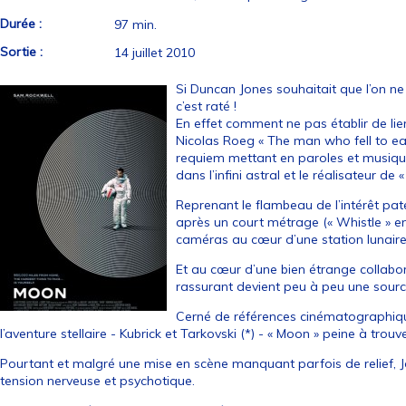
Durée :
97 min.
Sortie :
14 juillet 2010
Si Duncan Jones souhaitait que l’on n
c’est raté !
En effet comment ne pas établir de lien
Nicolas Roeg « The man who fell to ear
requiem mettant en paroles et musique
dans l’infini astral et le réalisateur de
Reprenant le flambeau de l’intérêt pate
après un court métrage (« Whistle » e
caméras au cœur d’une station lunaire
Et au cœur d’une bien étrange collabo
rassurant devient peu à peu une sourc
Cerné de références cinématographiq
l’aventure stellaire - Kubrick et Tarkovski (*) - « Moon » peine à trou
Pourtant et malgré une mise en scène manquant parfois de relief, Jon
tension nerveuse et psychotique.