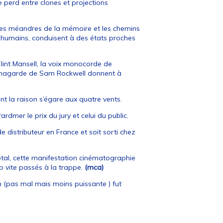
 perd entre clones et projections
 les méandres de la mémoire et les chemins
ts humains, conduisent à des états proches
Clint Mansell, la voix monocorde de
plus hagarde de Sam Rockwell donnent à
t la raison s’égare aux quatre vents.
rdmer le prix du jury et celui du public.
 distributeur en France et soit sorti chez
otal, cette manifestation cinématographie
p vite passés à la trappe.
(mca)
n (pas mal mais moins puissante ) fut