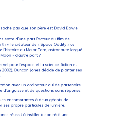
e sache pas que son père est David Bowie,
s entre d’une part l’acteur du film de
th », le créateur de « Space Oddity » ce
 l’histoire du Major Tom, astronaute largué
 « Moon » d’autre part ?
rnel pour l’espace et la science-fiction et
n 2002), Duncan Jones décide de planter ses
.
ration avec un ordinateur qui de partenaire
e d’angoisse et de questions sans réponse.
ues encombrantes à deux géants de
ver ses propre particules de lumière.
es réussit à instiller à son récit une