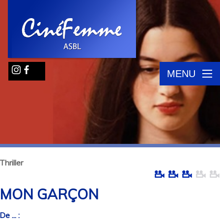
MENU
Thriller
MON GARÇON
De ... :