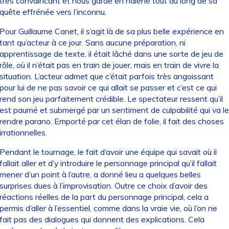
très convaincant et nous garde en halène tout au long de sa
quête effrénée vers l’inconnu.
Pour Guillaume Canet, il s’agit là de sa plus belle expérience en
tant qu’acteur à ce jour. Sans aucune préparation, ni
apprentissage de texte, il était lâché dans une sorte de jeu de
rôle, où il n’était pas en train de jouer, mais en train de vivre la
situation. L’acteur admet que c’était parfois très angoissant
pour lui de ne pas savoir ce qui allait se passer et c’est ce qui
rend son jeu parfaitement crédible. Le spectateur ressent qu’il
est paumé et submergé par un sentiment de culpabilité qui va le
rendre parano. Emporté par cet élan de folie, il fait des choses
irrationnelles.
Pendant le tournage, le fait d’avoir une équipe qui savait où il
fallait aller et d’y introduire le personnage principal qu’il fallait
mener d’un point à l’autre, a donné lieu a quelques belles
surprises dues à l’improvisation. Outre ce choix d’avoir des
réactions réelles de la part du personnage principal, cela a
permis d’aller à l’essentiel, comme dans la vraie vie, où l’on ne
fait pas des dialogues qui donnent des explications. Cela