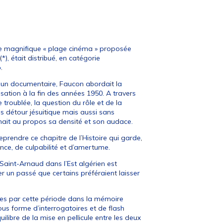
ette magnifique « plage cinéma » proposée
), était distribué, en catégorie
.
 d’un documentaire, Faucon abordait la
isation à la fin des années 1950. A travers
 troublée, la question du rôle et de la
ns détour jésuitique mais aussi sans
onnait au propos sa densité et son audace.
prendre ce chapitre de l’Histoire qui garde,
nce, de culpabilité et d’amertume.
Saint-Arnaud dans l’Est algérien est
er un passé que certains préféraient laisser
ssées par cette période dans la mémoire
us forme d’interrogatoires et de flash
ilibre de la mise en pellicule entre les deux