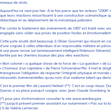
niveaux de récits.
Aujourd’hui ne vaut pas hier. A la fois parce que les acteurs "2006" 
que leurs réactions ressortissent à une construction scénaristique 
didactique et au déploiement de la mécanique judiciaire.
Par contre le traitement des événements de 1957 est traité avec une 
engagée sans céder aux prises de position faciles et émotionnelle
Cette juste acuité doit beaucoup à Olivier Gourmet qui réussit en co
d’une crapule à celles attendues d’un responsable militaire en périod
à une jeune recrue (un lumineusement intelligent Robinson Stévenin) 
tentée par les chemins boueux des plus viles exactions.
« Mon colonel » a quelque chose de la force de « La question » de
« L’honneur d’un capitaine » de Pierre Schoendoerffer. Il met le doi
transgresser l’obligation de respecter l’intégrité physique et morale 
nécessités événementielles qu’au nom d’un sadisme latent qui dema
C’est le premier film de Laurent Herbiet (**). C’est un coup réussi. Dan
Gavras a sa place puisqu’il cosigne, avec Jean-Claude Grumberg, le
(*) pour plus d’informations consulter le site
www.arenberg.be
(**) jusqu’à présent premier assistant sur notamment « Pas sur la bo
( !) de Valérie Lemercier.