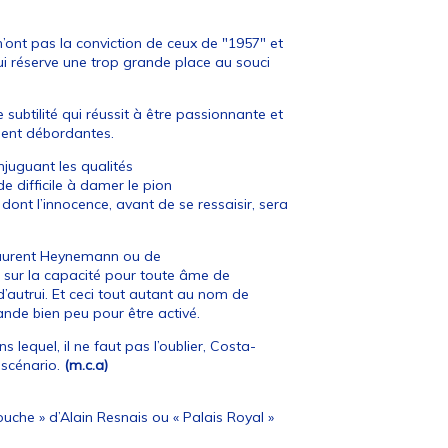
n’ont pas la conviction de ceux de "1957" et
qui réserve une trop grande place au souci
subtilité qui réussit à être passionnante et
ment débordantes.
njuguant les qualités
e difficile à damer le pion
dont l’innocence, avant de se ressaisir, sera
 Laurent Heynemann ou de
gt sur la capacité pour toute âme de
d’autrui. Et ceci tout autant au nom de
nde bien peu pour être activé.
s lequel, il ne faut pas l’oublier, Costa-
 scénario.
(m.c.a)
uche » d’Alain Resnais ou « Palais Royal »