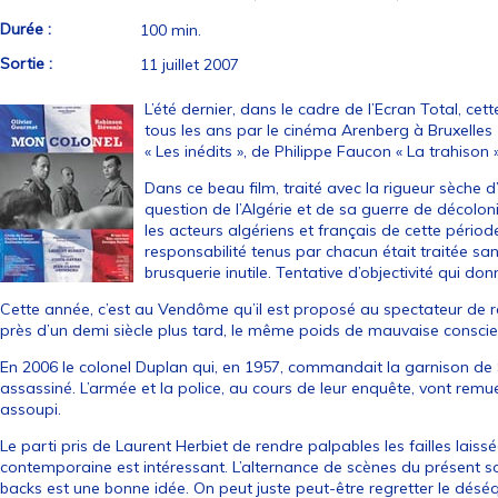
Durée :
100 min.
Sortie :
11 juillet 2007
L’été dernier, dans le cadre de l’Ecran Total, c
tous les ans par le cinéma Arenberg à Bruxelles (*
« Les inédits », de Philippe Faucon « La trahison »
Dans ce beau film, traité avec la rigueur sèche
question de l’Algérie et de sa guerre de décolon
les acteurs algériens et français de cette période
responsabilité tenus par chacun était traitée sa
brusquerie inutile. Tentative d’objectivité qui d
Cette année, c’est au Vendôme qu’il est proposé au spectateur de re
près d’un demi siècle plus tard, le même poids de mauvaise conscie
En 2006 le colonel Duplan qui, en 1957, commandait la garnison de 
assassiné. L’armée et la police, au cours de leur enquête, vont remu
assoupi.
Le parti pris de Laurent Herbiet de rendre palpables les failles lai
contemporaine est intéressant. L’alternance de scènes du présent so
backs est une bonne idée. On peut juste peut-être regretter le déséqu