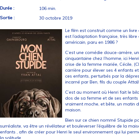
Durée :
106 min.
Sortie :
30 octobre 2019
Le film est construit comme un livre 
est l’adaptation française, très libre 
américain, paru en 1986 ?
C’est une comédie douce-amère, un
cinquantaine chez l’homme, ici Henri,
crise de la femme mariée, Cécile, (C
carrière pour élever ses 4 enfants et
ces enfants, perturbés par la dépress
incarné par Ben, fils du couple Attal
C’est au moment où Henri fait le bila
dos de sa femme et de ses enfants 
vraiment moche, et bête, un matin de
maison.
Bien sur ce chien nommé Stupide par
surréaliste, va être un révélateur et bouleverser l’équilibre de la ma
enfants , afin de créer pour Henri le seul environnement qui lui permet
la solitude.