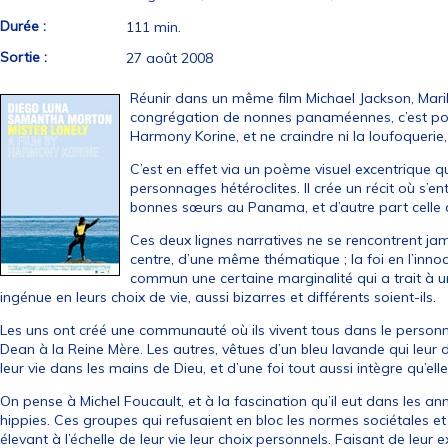
Durée :
111 min.
Sortie :
27 août 2008
Réunir dans un même film Michael Jackson, Maril
congrégation de nonnes panaméennes, c’est poss
Harmony Korine, et ne craindre ni la loufoquerie, 
C’est en effet via un poème visuel excentrique qu
personnages hétéroclites. Il crée un récit où s’en
bonnes sœurs au Panama, et d’autre part celle 
Ces deux lignes narratives ne se rencontrent ja
centre, d’une même thématique ; la foi en l’inno
commun une certaine marginalité qui a trait à u
ingénue en leurs choix de vie, aussi bizarres et différents soient-ils.
Les uns ont créé une communauté où ils vivent tous dans le personna
Dean à la Reine Mère. Les autres, vêtues d’un bleu lavande qui leur 
leur vie dans les mains de Dieu, et d’une foi tout aussi intègre qu’el
On pense à Michel Foucault, et à la fascination qu’il eut dans les
hippies. Ces groupes qui refusaient en bloc les normes sociétales et
élevant à l’échelle de leur vie leur choix personnels. Faisant de leur