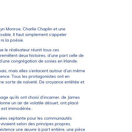
yn Monroe, Charlie Chaplin et une
ible. Il faut simplement s’appeler
ni la poésie.
e le réalisateur réunit tous ces
tremêlent deux histoires, d’une part celle de
d’une congrégation de sosies en Irlande.
mais, mais elles s’enlacent autour d’un même
cence. Tous les protagonistes ont en
ne sorte de naïveté. De croyance entêtée et
ge qu’ils ont choisi d’incarner, de James
donne un air de volatile désuet, ont placé
le est immodérée.
 années septante pour les communautés
 vivaient selon des principes propres,
 existence une œuvre à part entière, une pièce