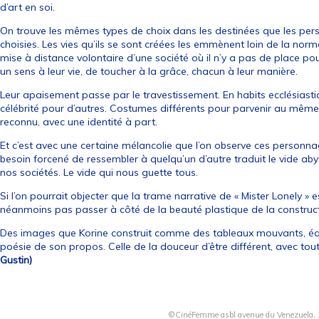
d’art en soi.
On trouve les mêmes types de choix dans les destinées que les pers
choisies. Les vies qu’ils se sont créées les emmènent loin de la nor
mise à distance volontaire d’une société où il n’y a pas de place p
un sens à leur vie, de toucher à la grâce, chacun à leur manière.
Leur apaisement passe par le travestissement. En habits ecclésiast
célébrité pour d’autres. Costumes différents pour parvenir au même 
reconnu, avec une identité à part.
Et c’est avec une certaine mélancolie que l’on observe ces personna
besoin forcené de ressembler à quelqu’un d’autre traduit le vide aby
nos sociétés. Le vide qui nous guette tous.
Si l’on pourrait objecter que la trame narrative de « Mister Lonely » 
néanmoins pas passer à côté de la beauté plastique de la construct
Des images que Korine construit comme des tableaux mouvants, équil
poésie de son propos. Celle de la douceur d’être différent, avec tou
Gustin)
©CinéFemme asbl avenue du Venezuela, 