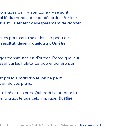
onnages de « Mister Lonely » se sont
malité du monde, de son désordre. Par leur
our eux, ils tentent désespérément de donner
iques pour certaines, dans la peau de
résultat, devenir quelqu’un. Un être
ges transmutés en d’autres. Parce que leur
ssal qui les habite. Le vide engendré par
est parfois maladroite, on ne peut
ion de ses plans.
ibrés et colorés. Qui traduisent toute la
te la cruauté que cela implique.
(Justine
15 - 1000 Bruxelles - NN462.437.107 - Web-master :
Banlieues asbl