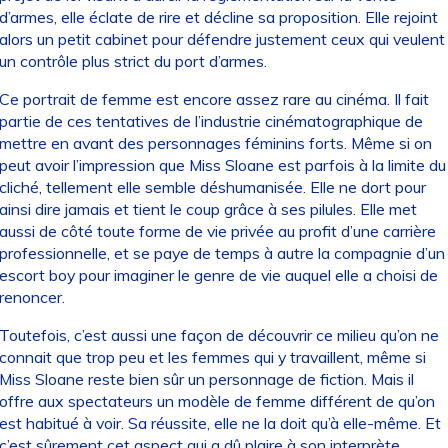
d’armes, elle éclate de rire et décline sa proposition. Elle rejoint
alors un petit cabinet pour défendre justement ceux qui veulent
un contrôle plus strict du port d’armes.
Ce portrait de femme est encore assez rare au cinéma. Il fait
partie de ces tentatives de l’industrie cinématographique de
mettre en avant des personnages féminins forts. Même si on
peut avoir l’impression que Miss Sloane est parfois à la limite du
cliché, tellement elle semble déshumanisée. Elle ne dort pour
ainsi dire jamais et tient le coup grâce à ses pilules. Elle met
aussi de côté toute forme de vie privée au profit d’une carrière
professionnelle, et se paye de temps à autre la compagnie d’un
escort boy pour imaginer le genre de vie auquel elle a choisi de
renoncer.
Toutefois, c’est aussi une façon de découvrir ce milieu qu’on ne
connait que trop peu et les femmes qui y travaillent, même si
Miss Sloane reste bien sûr un personnage de fiction. Mais il
offre aux spectateurs un modèle de femme différent de qu’on
est habitué à voir. Sa réussite, elle ne la doit qu’à elle-même. Et
c’est sûrement cet aspect qui a dû plaire à son interprète,