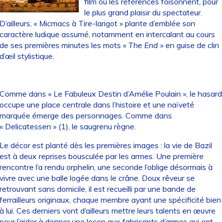
film où les références foisonnent, pour
le plus grand plaisir du spectateur.
D’ailleurs, « Micmacs à Tire-larigot » plante d’emblée son
caractère ludique assumé, notamment en intercalant au cours
de ses premières minutes les mots «
The End
» en guise de clin
d’œil stylistique.
Comme dans « Le Fabuleux Destin d’Amélie Poulain », le hasard
occupe une place centrale dans l’histoire et une naïveté
marquée émerge des personnages. Comme dans
« Delicatessen » (1), le saugrenu règne.
Le décor est planté dès les premières images : la vie de Bazil
est à deux reprises bousculée par les armes. Une première
rencontre l’a rendu orphelin, une seconde l’oblige désormais à
vivre avec une balle logée dans le crâne. Doux rêveur se
retrouvant sans domicile, il est recueilli par une bande de
ferrailleurs originaux, chaque membre ayant une spécificité bien
à lui. Ces derniers vont d’ailleurs mettre leurs talents en œuvre
pour l’aider à donner une leçon aux fabricants d’armes qui ont