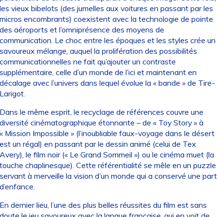
les vieux bibelots (des jumelles aux voitures en passant par les
micros encombrants) coexistent avec la technologie de pointe
des aéroports et l’omniprésence des moyens de
communication. Le choc entre les époques et les styles crée un
savoureux mélange, auquel la prolifération des possibilités
communicationnelles ne fait qu’ajouter un contraste
supplémentaire, celle d’un monde de l’ici et maintenant en
décalage avec l’univers dans lequel évolue la « bande » de Tire-
Larigot.
Dans le même esprit, le recyclage de références couvre une
diversité cinématographique étonnante – de « Toy Story » à
« Mission Impossible » (l’inoubliable faux-voyage dans le désert
est un régal) en passant par le dessin animé (celui de Tex
Avery), le film noir (« Le Grand Sommeil ») ou le cinéma muet (la
touche chaplinesque). Cette référentialité se mêle en un puzzle
servant à merveille la vision d’un monde qui a conservé une part
d’enfance.
En dernier lieu, l’une des plus belles réussites du film est sans
doute le jeu savoureux avec la langue française, qui en voit de