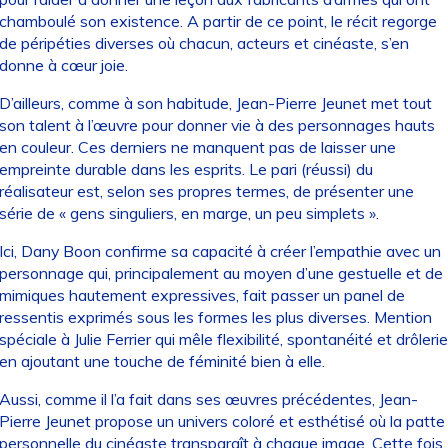
chamboulé son existence. A partir de ce point, le récit regorge
de péripéties diverses où chacun, acteurs et cinéaste, s’en
donne à cœur joie.
D’ailleurs, comme à son habitude, Jean-Pierre Jeunet met tout
son talent à l’œuvre pour donner vie à des personnages hauts
en couleur. Ces derniers ne manquent pas de laisser une
empreinte durable dans les esprits. Le pari (réussi) du
réalisateur est, selon ses propres termes, de présenter une
série de « gens singuliers, en marge, un peu simplets ».
Ici, Dany Boon confirme sa capacité à créer l’empathie avec un
personnage qui, principalement au moyen d’une gestuelle et de
mimiques hautement expressives, fait passer un panel de
ressentis exprimés sous les formes les plus diverses. Mention
spéciale à Julie Ferrier qui mêle flexibilité, spontanéité et drôlerie
en ajoutant une touche de féminité bien à elle.
Aussi, comme il l’a fait dans ses œuvres précédentes, Jean-
Pierre Jeunet propose un univers coloré et esthétisé où la patte
personnelle du cinéaste transparaît à chaque image. Cette fois,