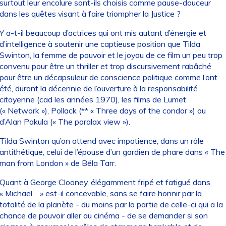
surtout leur encolure sont-ils choisis comme pause-douceur
dans les quêtes visant à faire triompher la Justice ?
Y a-t-il beaucoup d’actrices qui ont mis autant d’énergie et
d’intelligence à soutenir une captieuse position que Tilda
Swinton, la femme de pouvoir et le joyau de ce film un peu trop
convenu pour être un thriller et trop discursivement rabâché
pour être un décapsuleur de conscience politique comme l’ont
été, durant la décennie de l’ouverture à la responsabilité
citoyenne (cad les années 1970), les films de Lumet
(« Network »), Pollack (** « Three days of the condor ») ou
d’Alan Pakula (« The paralax view »).
Tilda Swinton qu’on attend avec impatience, dans un rôle
antithétique, celui de l’épouse d’un gardien de phare dans « The
man from London » de Béla Tarr.
Quant à George Clooney, élégamment fripé et fatigué dans
« Michael… » est-il concevable, sans se faire honnir par la
totalité de la planète - du moins par la partie de celle-ci qui a la
chance de pouvoir aller au cinéma - de se demander si son