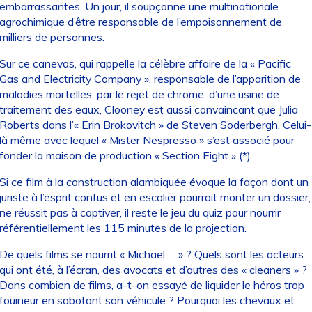
embarrassantes. Un jour, il soupçonne une multinationale
agrochimique d’être responsable de l’empoisonnement de
milliers de personnes.
Sur ce canevas, qui rappelle la célèbre affaire de la « Pacific
Gas and Electricity Company », responsable de l’apparition de
maladies mortelles, par le rejet de chrome, d’une usine de
traitement des eaux, Clooney est aussi convaincant que Julia
Roberts dans l’« Erin Brokovitch » de Steven Soderbergh. Celui-
là même avec lequel « Mister Nespresso » s’est associé pour
fonder la maison de production « Section Eight » (*)
Si ce film à la construction alambiquée évoque la façon dont un
juriste à l’esprit confus et en escalier pourrait monter un dossier,
ne réussit pas à captiver, il reste le jeu du quiz pour nourrir
référentiellement les 115 minutes de la projection.
De quels films se nourrit « Michael … » ? Quels sont les acteurs
qui ont été, à l’écran, des avocats et d’autres des « cleaners » ?
Dans combien de films, a-t-on essayé de liquider le héros trop
fouineur en sabotant son véhicule ? Pourquoi les chevaux et