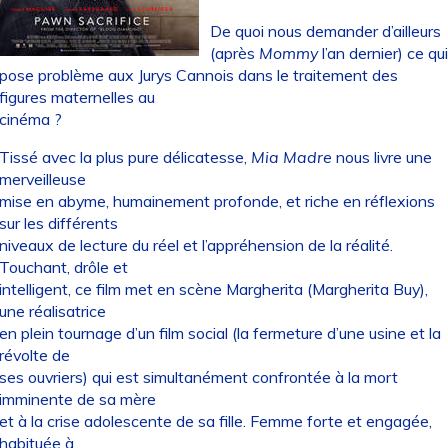
De quoi nous demander d’ailleurs
(après
Mommy
l’an dernier) ce qu
pose problème aux Jurys Cannois dans le traitement des
figures maternelles au
cinéma ?
Tissé avec la plus pure délicatesse,
Mia Madre
nous livre une
merveilleuse
mise en abyme, humainement profonde, et riche en réflexions
sur les différents
niveaux de lecture du réel et l’appréhension de la réalité.
Touchant, drôle et
intelligent, ce film met en scène Margherita (Margherita Buy),
une réalisatrice
en plein tournage d’un film social (la fermeture d’une usine et la
révolte de
ses ouvriers) qui est simultanément confrontée à la mort
imminente de sa mère
et à la crise adolescente de sa fille. Femme forte et engagée,
habituée à