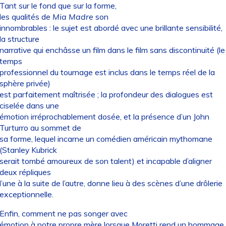
Tant sur le fond que sur la forme,
les qualités de
Mia Madre
son
innombrables : le sujet est abordé avec une brillante sensibilité,
la structure
narrative qui enchâsse un film dans le film sans discontinuité (le
temps
professionnel du tournage est inclus dans le temps réel de la
sphère privée)
est parfaitement maîtrisée ; la profondeur des dialogues est
ciselée dans une
émotion irréprochablement dosée, et la présence d’un John
Turturro au sommet de
sa forme, lequel incarne un comédien américain mythomane
(Stanley Kubrick
serait tombé amoureux de son talent) et incapable d’aligner
deux répliques
l’une à la suite de l’autre, donne lieu à des scènes d’une drôlerie
exceptionnelle.
Enfin, comment ne pas songer avec
émotion à notre propre mère lorsque Moretti rend un hommage