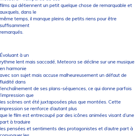
films qui détiennent un petit quelque chose de remarquable et
auxquels, dans le
même temps, il manque pleins de petits riens pour être
suffisamment
remarqués.
Évoluant à un
rythme lent mais saccadé,
Meteora
se décline sur une musique
en harmonie
avec son sujet mais accuse malheureusement un défaut de
fluidité dans
l’enchaînement de ses plans-séquences, ce qui donne parfois
l’impression que
les scènes ont été juxtaposées plus que montées. Cette
impression se renforce d’autant plus
que le film est entrecoupé par des icônes animées visant d’une
part à traduire
les pensées et sentiments des protagonistes et d’autre part à
convoquer les