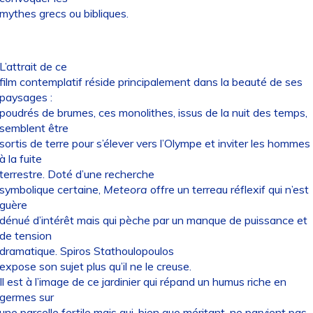
mythes grecs ou bibliques.
L’attrait de ce
film contemplatif réside principalement dans la beauté de ses
paysages :
poudrés de brumes, ces monolithes, issus de la nuit des temps,
semblent être
sortis de terre pour s’élever vers l’Olympe et inviter les hommes
à la fuite
terrestre. Doté d’une recherche
symbolique certaine,
Meteora
offre un terreau réflexif qui n’est
guère
dénué d’intérêt mais qui pèche par un manque de puissance et
de tension
dramatique. Spiros Stathoulopoulos
expose son sujet plus qu’il ne le creuse.
Il est à l’image de ce jardinier qui répand un humus riche en
germes sur
une parcelle fertile mais qui, bien que méritant, ne parvient pas