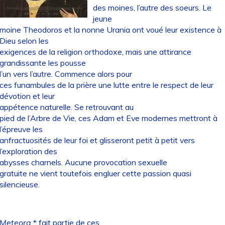
des moines, l’autre des soeurs. Le
jeune
moine Theodoros et la nonne Urania ont voué leur existence à
Dieu selon les
exigences de la religion orthodoxe, mais une attirance
grandissante les pousse
l’un vers l’autre. Commence alors pour
ces funambules de la prière une lutte entre le respect de leur
dévotion et leur
appétence naturelle. Se retrouvant au
pied de l’Arbre de Vie, ces Adam et Eve modernes mettront à
l’épreuve les
anfractuosités de leur foi et glisseront petit à petit vers
l’exploration des
abysses charnels. Aucune provocation sexuelle
gratuite ne vient toutefois engluer cette passion quasi
silencieuse.
Meteora
* fait partie de ces