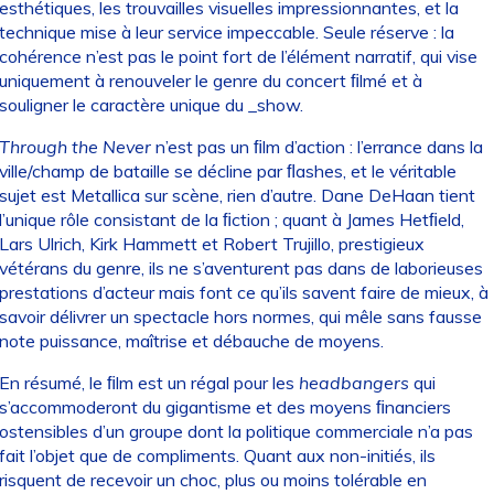
esthétiques, les trouvailles visuelles impressionnantes, et la
technique mise à leur service impeccable. Seule réserve : la
cohérence n’est pas le point fort de l’élément narratif, qui vise
uniquement à renouveler le genre du concert ﬁlmé et à
souligner le caractère unique du _show.
Through the Never
n’est pas un ﬁlm d’action : l’errance dans la
ville/champ de bataille se décline par ﬂashes, et le véritable
sujet est Metallica sur scène, rien d’autre. Dane DeHaan tient
l’unique rôle consistant de la ﬁction ; quant à James Hetﬁeld,
Lars Ulrich, Kirk Hammett et Robert Trujillo, prestigieux
vétérans du genre, ils ne s’aventurent pas dans de laborieuses
prestations d’acteur mais font ce qu’ils savent faire de mieux, à
savoir délivrer un spectacle hors normes, qui mêle sans fausse
note puissance, maîtrise et débauche de moyens.
En résumé, le ﬁlm est un régal pour les
headbangers
qui
s’accommoderont du gigantisme et des moyens ﬁnanciers
ostensibles d’un groupe dont la politique commerciale n’a pas
fait l’objet que de compliments. Quant aux non-initiés, ils
risquent de recevoir un choc, plus ou moins tolérable en