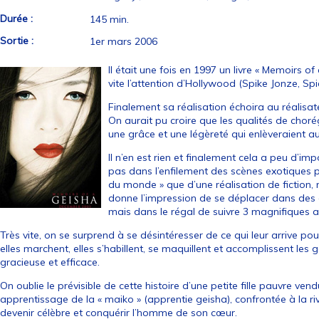
Durée :
145 min.
Sortie :
1er mars 2006
Il était une fois en 1997 un livre « Memoirs of
vite l’attention d’Hollywood (Spike Jonze, Spi
Finalement sa réalisation échoira au réalisat
On aurait pu croire que les qualités de chorég
une grâce et une légèreté qui enlèveraient aux
Il n’en est rien et finalement cela a peu d’im
pas dans l’enfilement des scènes exotiques p
du monde » que d’une réalisation de fiction, 
donne l’impression de se déplacer dans des 
mais dans le régal de suivre 3 magnifiques ac
Très vite, on se surprend à se désintéresser de ce qui leur arrive po
elles marchent, elles s’habillent, se maquillent et accomplissent les
gracieuse et efficace.
On oublie le prévisible de cette histoire d’une petite fille pauvre v
apprentissage de la « maiko » (apprentie geisha), confrontée à la r
devenir célèbre et conquérir l’homme de son cœur.