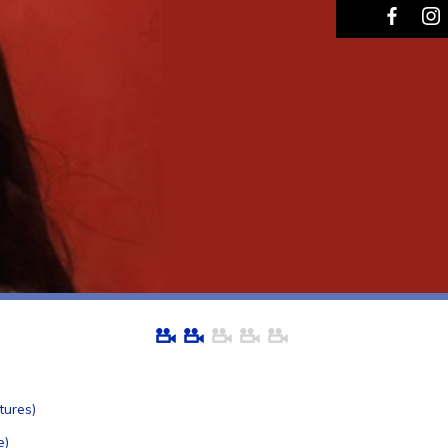
tures)
e)