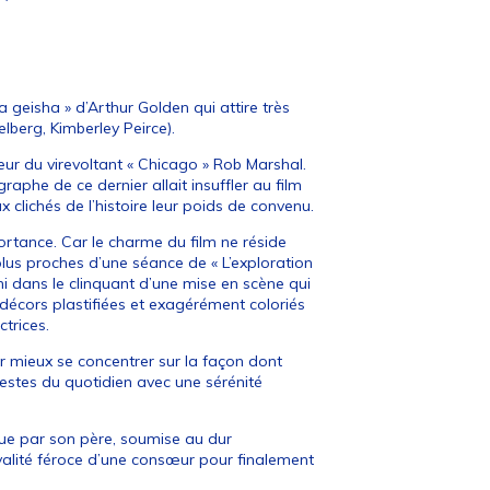
 a geisha » d’Arthur Golden qui attire très
elberg, Kimberley Peirce).
eur du virevoltant « Chicago » Rob Marshal.
raphe de ce dernier allait insuffler au film
 clichés de l’histoire leur poids de convenu.
portance. Car le charme du film ne réside
lus proches d’une séance de « L’exploration
ni dans le clinquant d’une mise en scène qui
décors plastifiées et exagérément coloriés
trices.
ur mieux se concentrer sur la façon dont
 gestes du quotidien avec une sérénité
endue par son père, soumise au dur
ivalité féroce d’une consœur pour finalement