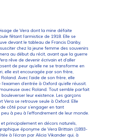
 visage de Vera dont la mine défaite
ule fêtant l’armistice de 1918. Elle se
ouve devant le tableau de Francis Danby,
 susciter chez la jeune femme des souvenirs
era au début du récit, avant que la guerre
ra rêve de devenir écrivain et d’aller
posent de peur qu’elle ne se transforme en
, elle est encouragée par son frère,
 Roland. Avec l’aide de son frère, elle
l’examen d’entrée à Oxford qu’elle réussit.
amoureuse avec Roland. Tout semble parfait
e bouleverser leur existence. Les garçons
et Vera se retrouve seule à Oxford. Elle
 de côté pour s’engager en tant
te peu à peu à l’effondrement de leur monde.
et principalement en décors naturels,
graphique éponyme de Vera Brittain (1893-
étée à l’écran par Alicia Vikander qui, à