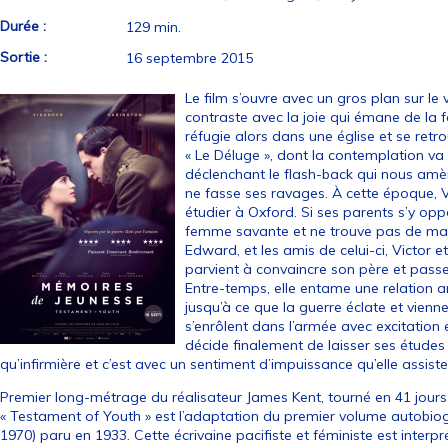
Durée :
129 min.
Sortie :
16 septembre 2015
Le film s’ouvre avec un gros plan sur le
contraste avec la joie qui émane de la fo
réfugie alors dans une église et se retr
« Le Déluge », dont la contemplation va
déclenchant le flash-back qui nous amèn
ne fasse ses ravages. À cette époque, Ve
étudier à Oxford. Si ses parents s’y op
femme savante et ne trouve pas de mari
Edward, et les amis de celui-ci, Victor et
parvient à convaincre son père et passe 
Entre-temps, elle entame une relation 
jusqu’à ce que la guerre éclate et vienn
s’enrôlent dans l’armée avec excitation 
décide finalement de laisser ses études
qu’infirmière et c’est avec un sentiment d’impuissance qu’elle assis
Premier long-métrage du réalisateur James Kent, tourné en 41 jours 
« Testament of Youth » est l’adaptation du premier volume autobio
1970) paru en 1933. Cette écrivaine pacifiste et féministe est interpr