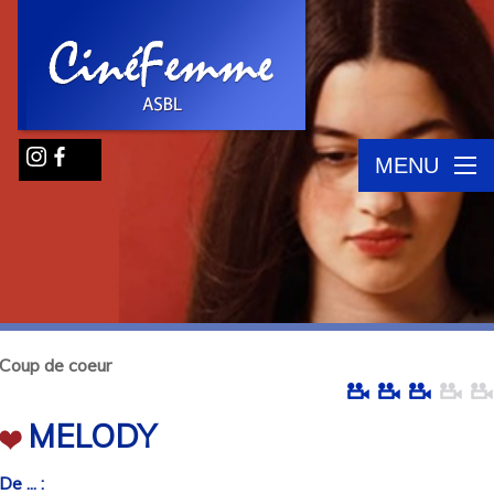
MENU
Coup de coeur
MELODY
De ... :