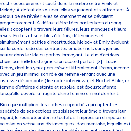
n’est nécessairement coulé dans le marbre entre Emily et
Melody. À défaut de se juger, elles se jaugent et s’affrontent. À
défaut de se révéler, elles se cherchent et se dévoilent
progressivement. À défaut d’être liées par les liens du sang,
elles s’adoptent à travers leurs fêlures, leurs manques et leurs
rêves. Fortes et sensibles à la fois, déterminées et
simultanément pétries d’incertitudes, Melody et Emily évoluent
sur la corde raide des contrastes émotionnels sans jamais
sauter dans le vide du pathos larmoyant. Le duo d’actrices
choisi par Bellefroid signe ici un accord parfait
[2]
: Lucie
Debay, dont les yeux pers crèvent littéralement l’écran, incarne
avec un jeu minimal son rôle de femme-enfant avec une
justesse désarmante (
lire notre interview
), et Rachel Blake, en
femme d’affaires distante et résolue, est époustouflante
lorsqu’elle dévoile la fragilité d’une femme en mal d’enfant.
Bien que multipliant les cadres rapprochés qui captent les
aspérités de ses actrices et saisissent leur âme à travers leur
regard, le réalisateur donne toutefois l’impression d’imposer à
sa mise en scène une distance quasi documentaire, laquelle est
renforcée par des décors aux tonalités souvent grises. C’est