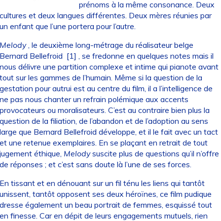
prénoms à la même consonance. Deux
cultures et deux langues différentes. Deux mères réunies par
un enfant que l’une portera pour l’autre.
Melody
, le deuxième long-métrage du réalisateur belge
Bernard Bellefroid
[1]
, se fredonne en quelques notes mais il
nous délivre une partition complexe et intime qui pianote avant
tout sur les gammes de l’humain. Même si la question de la
gestation pour autrui est au centre du film, il a l’intelligence de
ne pas nous chanter un refrain polémique aux accents
provocateurs ou moralisateurs. C’est au contraire bien plus la
question de la filiation, de l’abandon et de l’adoption au sens
large que Bernard Bellefroid développe, et il le fait avec un tact
et une retenue exemplaires. En se plaçant en retrait de tout
jugement éthique,
Melody
suscite plus de questions qu’il n’offre
de réponses ; et c’est sans doute là l’une de ses forces.
En tissant et en dénouant sur un fil ténu les liens qui tantôt
unissent, tantôt opposent ses deux héroïnes, ce film pudique
dresse également un beau portrait de femmes, esquissé tout
en finesse. Car en dépit de leurs engagements mutuels, rien