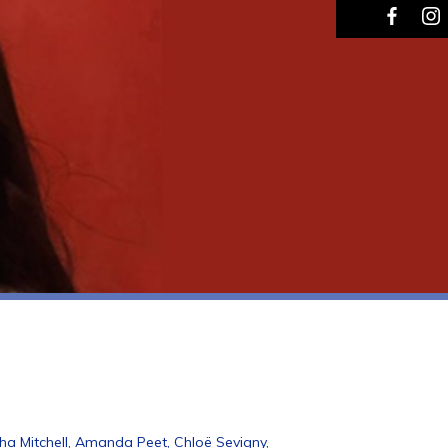
Radha Mitchell, Amanda Peet, Chloë Sevigny,