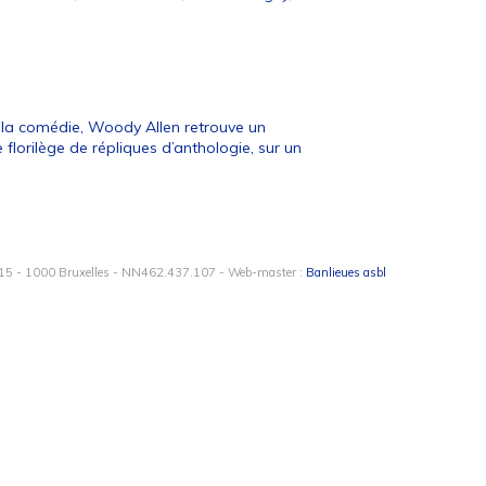
t la comédie, Woody Allen retrouve un
e florilège de répliques d’anthologie, sur un
15 - 1000 Bruxelles - NN462.437.107 - Web-master :
Banlieues asbl