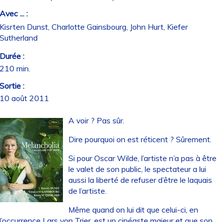
Avec ... :
Kisrten Dunst, Charlotte Gainsbourg, John Hurt, Kiefer
Sutherland
Durée :
210 min.
Sortie :
10 août 2011
A voir ? Pas sûr.
Dire pourquoi on est réticent ? Sûrement.
Si pour Oscar Wilde, l’artiste n’a pas à être
le valet de son public, le spectateur a lui
aussi la liberté de refuser d’être le laquais
de l’artiste.
Même quand on lui dit que celui-ci, en
l’occurrence Lars von Trier, est un cinéaste majeur et que son