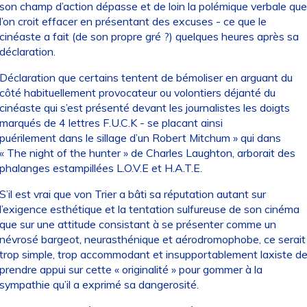
son champ d’action dépasse et de loin la polémique verbale que
l’on croit effacer en présentant des excuses - ce que le
cinéaste a fait (de son propre gré ?) quelques heures après sa
déclaration.
Déclaration que certains tentent de bémoliser en arguant du
côté habituellement provocateur ou volontiers déjanté du
cinéaste qui s’est présenté devant les journalistes les doigts
marqués de 4 lettres F.U.C.K - se placant ainsi
puérilement dans le sillage d’un Robert Mitchum » qui dans
« The night of the hunter » de Charles Laughton, arborait des
phalanges estampillées L.O.V.E et H.A.T.E.
S’il est vrai que von Trier a bâti sa réputation autant sur
l’exigence esthétique et la tentation sulfureuse de son cinéma
que sur une attitude consistant à se présenter comme un
névrosé bargeot, neurasthénique et aérodromophobe, ce serait
trop simple, trop accommodant et insupportablement laxiste d
prendre appui sur cette « originalité » pour gommer à la
sympathie qu’il a exprimé sa dangerosité.