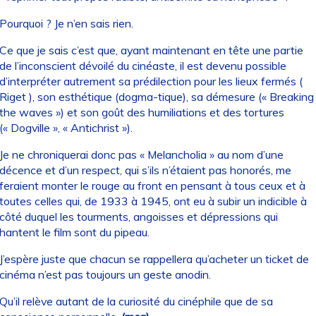
Pourquoi ? Je n’en sais rien.
Ce que je sais c’est que, ayant maintenant en tête une partie
de l’inconscient dévoilé du cinéaste, il est devenu possible
d’interpréter autrement sa prédilection pour les lieux fermés (
Riget ), son esthétique (dogma-tique), sa démesure (« Breaking
the waves ») et son goût des humiliations et des tortures
(« Dogville », « Antichrist »).
Je ne chroniquerai donc pas « Melancholia » au nom d’une
décence et d’un respect, qui s’ils n’étaient pas honorés, me
feraient monter le rouge au front en pensant à tous ceux et à
toutes celles qui, de 1933 à 1945, ont eu à subir un indicible à
côté duquel les tourments, angoisses et dépressions qui
hantent le film sont du pipeau.
J’espère juste que chacun se rappellera qu’acheter un ticket de
cinéma n’est pas toujours un geste anodin.
Qu’il relève autant de la curiosité du cinéphile que de sa