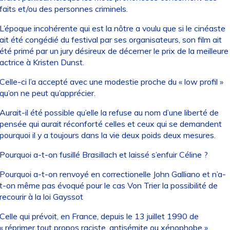
faits et/ou des personnes criminels.
L’époque incohérente qui est la nôtre a voulu que si le cinéaste
ait été congédié du festival par ses organisateurs, son film ait
été primé par un jury désireux de décerner le prix de la meilleure
actrice à Kristen Dunst.
Celle-ci l’a accepté avec une modestie proche du « low profil »
qu’on ne peut qu’apprécier.
Aurait-il été possible qu’elle la refuse au nom d’une liberté de
pensée qui aurait réconforté celles et ceux qui se demandent
pourquoi il y a toujours dans la vie deux poids deux mesures.
Pourquoi a-t-on fusillé Brasillach et laissé s’enfuir Céline ?
Pourquoi a-t-on renvoyé en correctionelle John Galliano et n’a-
t-on même pas évoqué pour le cas Von Trier la possibilité de
recourir à la loi Gayssot
Celle qui prévoit, en France, depuis le 13 juillet 1990 de
« réprimer tout propos raciste, antisémite ou xénophobe ».