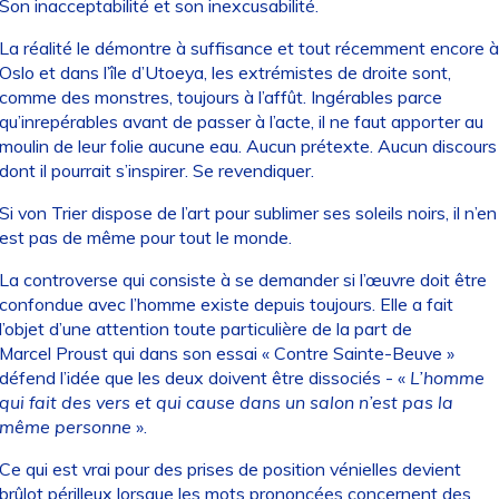
Son inacceptabilité et son inexcusabilité.
La réalité le démontre à suffisance et tout récemment encore à
Oslo et dans l’île d’Utoeya, les extrémistes de droite sont,
comme des monstres, toujours à l’affût. Ingérables parce
qu’inrepérables avant de passer à l’acte, il ne faut apporter au
moulin de leur folie aucune eau. Aucun prétexte. Aucun discours
dont il pourrait s’inspirer. Se revendiquer.
Si von Trier dispose de l’art pour sublimer ses soleils noirs, il n’en
est pas de même pour tout le monde.
La controverse qui consiste à se demander si l’œuvre doit être
confondue avec l’homme existe depuis toujours. Elle a fait
l’objet d’une attention toute particulière de la part de
Marcel Proust qui dans son essai « Contre Sainte-Beuve »
défend l’idée que les deux doivent être dissociés - «
L’homme
qui fait des vers et qui cause dans un salon n’est pas la
même personne
».
Ce qui est vrai pour des prises de position vénielles devient
brûlot périlleux lorsque les mots prononcées concernent des