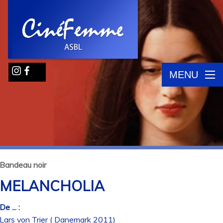
MENU
Bandeau noir
MELANCHOLIA
De ... :
Lars von Trier ( Danemark 2011)