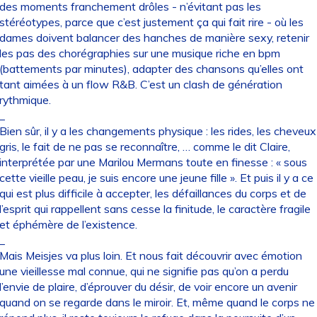
des moments franchement drôles - n’évitant pas les
stéréotypes, parce que c’est justement ça qui fait rire - où les
dames doivent balancer des hanches de manière sexy, retenir
les pas des chorégraphies sur une musique riche en bpm
(battements par minutes), adapter des chansons qu’elles ont
tant aimées à un flow R&B. C’est un clash de génération
rythmique.
_
Bien sûr, il y a les changements physique : les rides, les cheveux
gris, le fait de ne pas se reconnaître, … comme le dit Claire,
interprétée par une Marilou Mermans toute en finesse : « sous
cette vieille peau, je suis encore une jeune fille ». Et puis il y a ce
qui est plus difficile à accepter, les défaillances du corps et de
l’esprit qui rappellent sans cesse la finitude, le caractère fragile
et éphémère de l’existence.
_
Mais Meisjes va plus loin. Et nous fait découvrir avec émotion
une vieillesse mal connue, qui ne signifie pas qu’on a perdu
l’envie de plaire, d’éprouver du désir, de voir encore un avenir
quand on se regarde dans le miroir. Et, même quand le corps ne