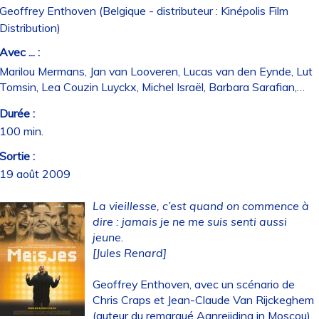
Geoffrey Enthoven (Belgique - distributeur : Kinépolis Film
Distribution)
Avec ... :
Marilou Mermans, Jan van Looveren, Lucas van den Eynde, Lut
Tomsin, Lea Couzin Luyckx, Michel Israël, Barbara Sarafian,…
Durée :
100 min.
Sortie :
19 août 2009
La vieillesse, c’est quand on commence à
dire : jamais je ne me suis senti aussi
jeune.
[Jules Renard]
Geoffrey Enthoven, avec un scénario de
Chris Craps et Jean-Claude Van Rijckeghem
(auteur du remarqué Aanreijding in Moscou),