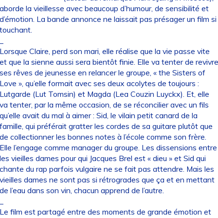
aborde la vieillesse avec beaucoup d’humour, de sensibilité et
d’émotion. La bande annonce ne laissait pas présager un film si
touchant.
_
Lorsque Claire, perd son mari, elle réalise que la vie passe vite
et que la sienne aussi sera bientôt finie. Elle va tenter de revivr
ses rêves de jeunesse en relancer le groupe, « the Sisters of
Love », qu’elle formait avec ses deux acolytes de toujours :
Lutgarde (Lut Tomsin) et Magda (Lea Couzin Luyckx). Et, elle
va tenter, par la même occasion, de se réconcilier avec un fils
qu’elle avait du mal à aimer : Sid, le vilain petit canard de la
famille, qui préférait gratter les cordes de sa guitare plutôt que
de collectionner les bonnes notes à l’école comme son frère.
Elle l’engage comme manager du groupe. Les dissensions entre
les vieilles dames pour qui Jacques Brel est « dieu » et Sid qui
chante du rap parfois vulgaire ne se fait pas attendre. Mais les
vieilles dames ne sont pas si rétrogrades que ça et en mettant
de l’eau dans son vin, chacun apprend de l’autre.
_
Le film est partagé entre des moments de grande émotion et