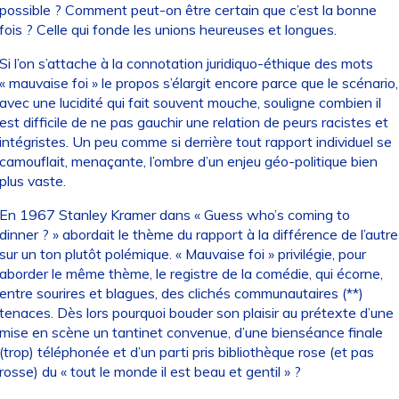
possible ? Comment peut-on être certain que c’est la bonne
fois ? Celle qui fonde les unions heureuses et longues.
Si l’on s’attache à la connotation juridiquo-éthique des mots
« mauvaise foi » le propos s’élargit encore parce que le scénario,
avec une lucidité qui fait souvent mouche, souligne combien il
est difficile de ne pas gauchir une relation de peurs racistes et
intégristes. Un peu comme si derrière tout rapport individuel se
camouflait, menaçante, l’ombre d’un enjeu géo-politique bien
plus vaste.
En 1967 Stanley Kramer dans « Guess who’s coming to
dinner ? » abordait le thème du rapport à la différence de l’autre
sur un ton plutôt polémique. « Mauvaise foi » privilégie, pour
aborder le même thème, le registre de la comédie, qui écorne,
entre sourires et blagues, des clichés communautaires (**)
tenaces. Dès lors pourquoi bouder son plaisir au prétexte d’une
mise en scène un tantinet convenue, d’une bienséance finale
(trop) téléphonée et d’un parti pris bibliothèque rose (et pas
rosse) du « tout le monde il est beau et gentil » ?