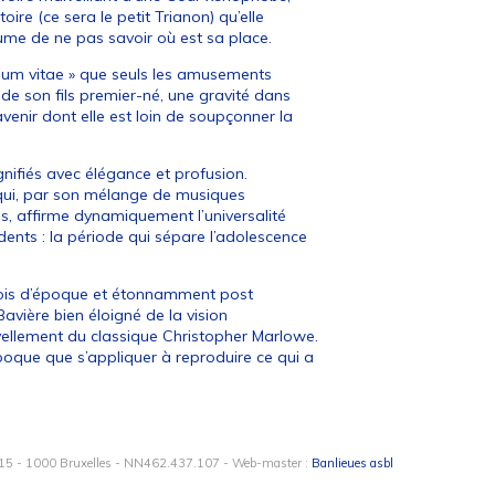
toire (ce sera le petit Trianon) qu’elle
tume de ne pas savoir où est sa place.
dium vitae » que seuls les amusements
 de son fils premier-né, une gravité dans
avenir dont elle est loin de soupçonner la
agnifiés avec élégance et profusion.
on qui, par son mélange de musiques
, affirme dynamiquement l’universalité
dents : la période qui sépare l’adolescence
a fois d’époque et étonnamment post
Bavière bien éloigné de la vision
uvellement du classique Christopher Marlowe.
époque que s’appliquer à reproduire ce qui a
15 - 1000 Bruxelles - NN462.437.107 - Web-master :
Banlieues asbl