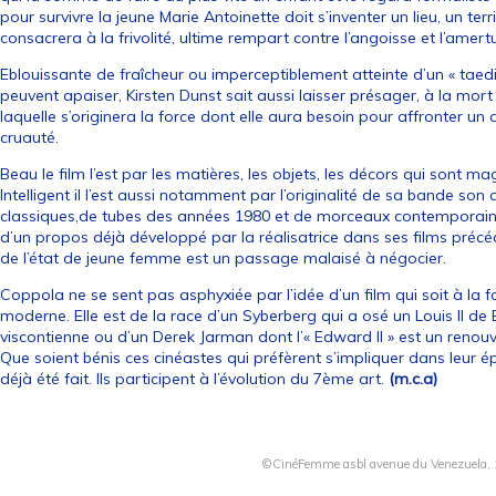
pour survivre la jeune Marie Antoinette doit s’inventer un lieu, un terri
consacrera à la frivolité, ultime rempart contre l’angoisse et l’amer
Eblouissante de fraîcheur ou imperceptiblement atteinte d’un « tae
peuvent apaiser, Kirsten Dunst sait aussi laisser présager, à la mort
laquelle s’originera la force dont elle aura besoin pour affronter un 
cruauté.
Beau le film l’est par les matières, les objets, les décors qui sont m
Intelligent il l’est aussi notamment par l’originalité de sa bande s
classiques,de tubes des années 1980 et de morceaux contemporains
d’un propos déjà développé par la réalisatrice dans ses films précé
de l’état de jeune femme est un passage malaisé à négocier.
Coppola ne se sent pas asphyxiée par l’idée d’un film qui soit à l
moderne. Elle est de la race d’un Syberberg qui a osé un Louis II de 
viscontienne ou d’un Derek Jarman dont l’« Edward II » est un reno
Que soient bénis ces cinéastes qui préfèrent s’impliquer dans leur 
déjà été fait. Ils participent à l’évolution du 7ème art.
(m.c.a)
©CinéFemme asbl avenue du Venezuela, 