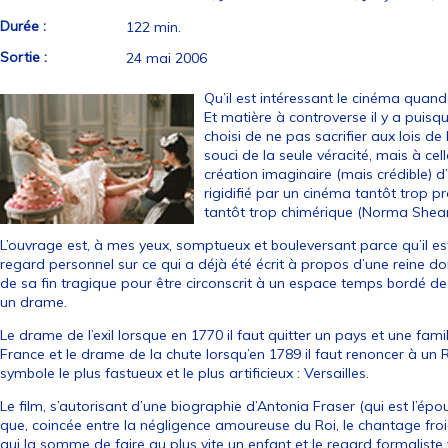
Durée :
122 min.
Sortie :
24 mai 2006
Qu’il est intéressant le cinéma quand 
Et matière à controverse il y a puisq
choisi de ne pas sacrifier aux lois d
souci de la seule véracité, mais à cell
création imaginaire (mais crédible) 
rigidifié par un cinéma tantôt trop 
tantôt trop chimérique (Norma Shear
L’ouvrage est, à mes yeux, somptueux et bouleversant parce qu’il es
regard personnel sur ce qui a déjà été écrit à propos d’une reine 
de sa fin tragique pour être circonscrit à un espace temps bordé de
un drame.
Le drame de l’exil lorsque en 1770 il faut quitter un pays et une fam
France et le drame de la chute lorsqu’en 1789 il faut renoncer à u
symbole le plus fastueux et le plus artificieux : Versailles.
Le film, s’autorisant d’une biographie d’Antonia Fraser (qui est l’é
que, coincée entre la négligence amoureuse du Roi, le chantage froi
qui la somme de faire au plus vite un enfant et le regard formaliste