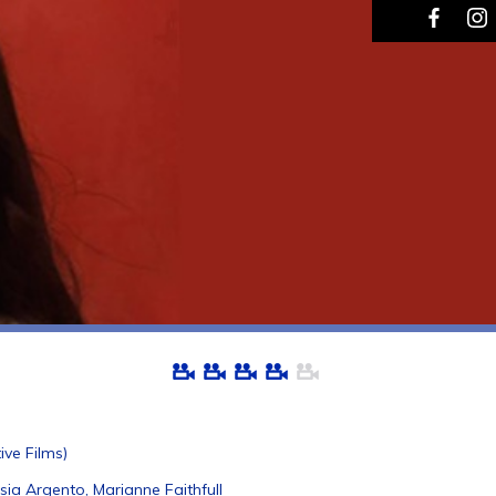
ive Films)
sia Argento, Marianne Faithfull