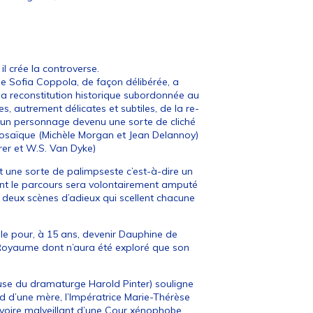
il crée la controverse.
ue Sofia Coppola, de façon délibérée, a
e la reconstitution historique subordonnée au
es, autrement délicates et subtiles, de la re-
d’un personnage devenu une sorte de cliché
prosaïque (Michèle Morgan et Jean Delannoy)
er et W.S. Van Dyke)
t une sorte de palimpseste c’est-à-dire un
dont le parcours sera volontairement amputé
 deux scènes d’adieux qui scellent chacune
ille pour, à 15 ans, devenir Dauphine de
n Royaume dont n’aura été exploré que son
pouse du dramaturge Harold Pinter) souligne
d d’une mère, l’Impératrice Marie-Thérèse
 voire malveillant d’une Cour xénophobe,