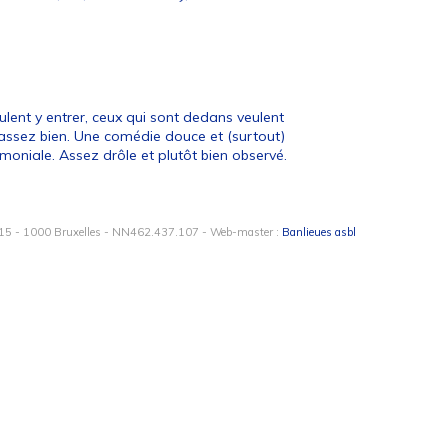
lent y entrer, ceux qui sont dedans veulent
e assez bien. Une comédie douce et (surtout)
oniale. Assez drôle et plutôt bien observé.
15 - 1000 Bruxelles - NN462.437.107 - Web-master :
Banlieues asbl