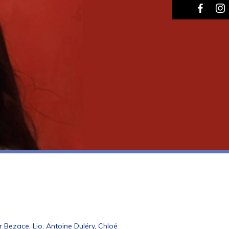
r Bezace, Lio, Antoine Duléry, Chloé