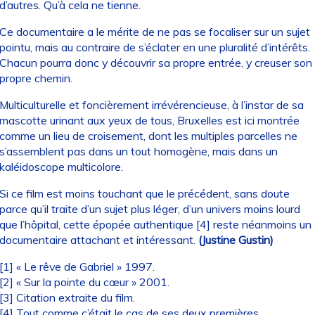
d’autres. Qu’à cela ne tienne.
Ce documentaire a le mérite de ne pas se focaliser sur un sujet
pointu, mais au contraire de s’éclater en une pluralité d’intérêts.
Chacun pourra donc y découvrir sa propre entrée, y creuser son
propre chemin.
Multiculturelle et foncièrement irrévérencieuse, à l’instar de sa
mascotte urinant aux yeux de tous, Bruxelles est ici montrée
comme un lieu de croisement, dont les multiples parcelles ne
s’assemblent pas dans un tout homogène, mais dans un
kaléidoscope multicolore.
Si ce film est moins touchant que le précédent, sans doute
parce qu’il traite d’un sujet plus léger, d’un univers moins lourd
que l’hôpital, cette épopée authentique [4] reste néanmoins un
documentaire attachant et intéressant.
(Justine Gustin)
[1] « Le rêve de Gabriel » 1997.
[2] « Sur la pointe du cœur » 2001.
[3] Citation extraite du film.
[4] Tout comme c’était le cas de ses deux premières