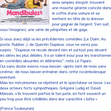
amis simples d’esprit, trouvent
une mouche géante coincée dan
le coffre d’une voiture et se
mettent en tête de la dresser
pour gagner de l’argent. S’en suit,
vous l’imaginez, une série de péripéties et de gags.
Si vous avez déjà vu les précédentes comédies (Le Daim, Au
poste, Rubber...), de Quentin Dupieux, vous ne serez pas
surpris : "Dupieux ne recule devant rien et surtout pas devant
les idées les plus débiles. Il a un talent inouï pour les transforme
en comédies absurdes et délirantes", note Le Figaro.
Oui sans doute avions-nous besoin -après tant de mois sans
cinéma- de nous laisser entrainer dans cette rocambolesque
aventure.
Mais les mécanismes se répètent et le spectateur se lasse. Les
deux acteurs forts sympathiques, Grégoire Ludig et David
Marsais, s’ils trouvent parfois le ton juste, en font souvent un
peu trop pour être crédibles dans leur caractère « béta ».
(France Soubeyran)