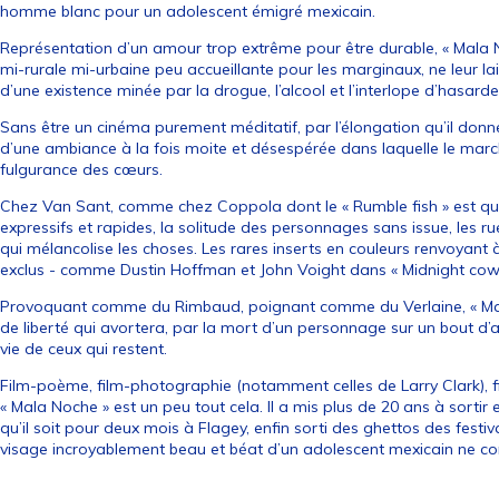
homme blanc pour un adolescent émigré mexicain.
Représentation d’un amour trop extrême pour être durable, « Mala N
mi-rurale mi-urbaine peu accueillante pour les marginaux, ne leur la
d’une existence minée par la drogue, l’alcool et l’interlope d’hasard
Sans être un cinéma purement méditatif, par l’élongation qu’il donn
d’une ambiance à la fois moite et désespérée dans laquelle le m
fulgurance des cœurs.
Chez Van Sant, comme chez Coppola dont le « Rumble fish » est q
expressifs et rapides, la solitude des personnages sans issue, les r
qui mélancolise les choses. Les rares inserts en couleurs renvoyant
exclus - comme Dustin Hoffman et John Voight dans « Midnight cow
Provoquant comme du Rimbaud, poignant comme du Verlaine, « Mal
de liberté qui avortera, par la mort d’un personnage sur un bout d’
vie de ceux qui restent.
Film-poème, film-photographie (notamment celles de Larry Clark), f
« Mala Noche » est un peu tout cela. Il a mis plus de 20 ans à sortir 
qu’il soit pour deux mois à Flagey, enfin sorti des ghettos des fest
visage incroyablement beau et béat d’un adolescent mexicain ne con