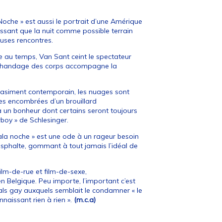
oche » est aussi le portrait d’une Amérique
issant que la nuit comme possible terrain
euses rencontres.
e au temps, Van Sant ceint le spectateur
archandage des corps accompagne la
uasiment contemporain, les nuages sont
ues encombrées d’un brouillard
 à un bonheur dont certains seront toujours
boy » de Schlesinger.
a noche » est une ode à un rageur besoin
asphalte, gommant à tout jamais l’idéal de
ilm-de-rue et film-de-sexe,
en Belgique. Peu importe, l’important c’est
ivals gay auxquels semblait le condamner « le
naissant rien à rien ».
(m.c.a)