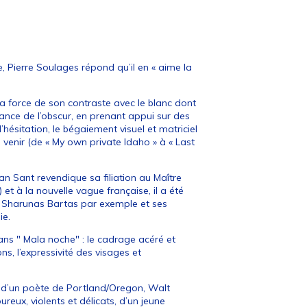
e, Pierre Soulages répond qu’il en « aime la
 sa force de son contraste avec le blanc dont
toyance de l’obscur, en prenant appui sur des
’hésitation, le bégaiement visuel et matriciel
venir (de « My own private Idaho » à « Last
Van Sant revendique sa filiation au Maître
et à la nouvelle vague française, il a été
ur Sharunas Bartas par exemple et ses
ie.
dans " Mala noche" : le cadrage acéré et
ns, l’expressivité des visages et
e d’un poète de Portland/Oregon, Walt
reux, violents et délicats, d’un jeune