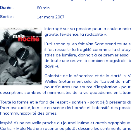
Durée :
80 min.
Sortie :
1er mars 2007
Interrogé sur sa passion pour la couleur noir
gravité, l’évidence, la radicalité ».
L’utilisation qu’en fait Van Sant prend toute
il fait ressortir la fragilité comme si la cha
stries de lumière, donnait à ce premier essai l
de toute une œuvre, ö combien magistrale, à 
days »).
Coloriste de la pénombre et de la clarté, si 
Welles (notamment celui de "La soif du mal") 
pour d’autres une source d’inspiration - po
descriptions sombres et minimalistes de la vie quotidienne en Lituan
Toute la forme et le fond de l’esprit « santien » sont déjà présents 
l’homosexualité, la mise en scène décharnée et l’intensité des passio
l’incommunicabilité des âmes.
Inspiré d’une nouvelle proche du journal intime et autobiographiqu
Curtis, « Mala Noche » raconte ou plutôt dessine les sentiments amou