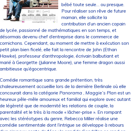
bébé toute seule… ou presque.
Pour réaliser son rêve de future
maman, elle sollicite la
contribution d’un ancien copain
de lycée, passionné de mathématiques en son temps, et
désormais devenu chef d’entreprise dans le commerce de
cornichons. Cependant, au moment de mettre à exécution son
petit plan bien ficelé, elle fait la rencontre de John (Ethan
Hawke), professeur d’anthropologie, écrivain balbutiant et
marié à Georgette (Julianne Moore), une femme dragon aussi
ambitieuse qu’égocentrique.
Comédie romantique sans grande prétention, très
chaleureusement accueillie lors de la dernière Berlinale où elle
concourait dans la catégorie
Panorama
,
Maggie’s Plan
est un
heureux pêle-mêle amoureux et familial qui explore avec autant
de légèreté que de modernité les relations de couple, la
parentalité et le très à la mode « lâcher-prise ». En rompant
avec les stéréotypes du genre, Rebecca Miller réalise une
comédie sentimentale dont l’intrigue se développe à rebours