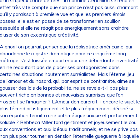
d’un sirupeux conte de fées : la candide Cendrillon se rend en
effet très vite compte que son prince n’est pas aussi charmant
qu’il y paraissait à première vue et que les premiers émois
passés, elle est en passe de se transformer en souillon
esseulée si elle ne réagit pas énergiquement sans craindre
d’user de son excentrique créativité.
A priori l’on pourrait penser que la réalisatrice américaine, qui
abandonne le registre dramatique pour ce cinquième long-
métrage, s’est laissée emporter par une débordante inventivité
en ne redoutant pas de placer ses protagonistes dans
certaines situations hautement surréalistes. Mais l’éternel jeu
de l’amour et du hasard, qui, par esprit de contrariété, aime se
gausser des lois de la probabilité, ne se révèle-t-il pas plus
souvent riche en bonnes et mauvaises surprises que l’on
n’oserait se l’imaginer ? L’Amour demeurerait-il encore le sujet le
plus fécond artistiquement et le plus fréquemment décliné si
son équation tenait à une arithmétique unique et parfaitement
soluble ? Rebbeca Miller tord gentiment et joyeusement le cou
aux conventions et aux idéaux traditionnels, et ne se prive pas
non plus pour tourner en dérision l’éternelle guéguerre à laquelle