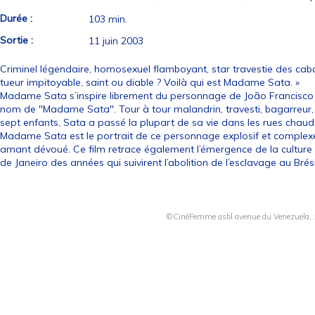
Durée :
103 min.
Sortie :
11 juin 2003
Criminel légendaire, homosexuel flamboyant, star travestie des cab
tueur impitoyable, saint ou diable ? Voilà qui est Madame Sata. »
Madame Sata s’inspire librement du personnage de João Francisco 
nom de "Madame Sata". Tour à tour malandrin, travesti, bagarreur, c
sept enfants, Sata a passé la plupart de sa vie dans les rues chau
Madame Sata est le portrait de ce personnage explosif et complexe, à
amant dévoué. Ce film retrace également l’émergence de la culture a
de Janeiro des années qui suivirent l’abolition de l’esclavage au Brés
©CinéFemme asbl avenue du Venezuela, 