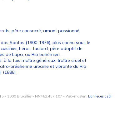
arets, père consacré, amant passionné,
dos Santos (1900-1976), plus connu sous le
uisinier, héros, taulard, père adoptif de
des de Lapa, au Rio bohémien.
 la fois maître généreux, traître cruel et
fro-brésilienne urbaine et vibrante du Rio
il (1888).
15 - 1000 Bruxelles - NN462.437.107 - Web-master :
Banlieues asbl