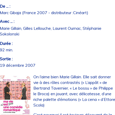
De ... :
Marc Gibaja (France 2007 - distributeur :Cinéart)
Avec ... :
Marie Gillain, Gilles Lellouche, Laurent Ournac, Stéphanie
Sokolonski
Durée :
92 min.
Sortie :
19 décembre 2007
On l’aime bien Marie Gillain. Elle sait donner
vie à des rôles contrastés (« L’appât » de
Bertrand Tavernier, « Le bossu » de Philippe
le Broca) en jouant, avec délicatesse, d’une
riche palette d’émotions (« La cena » d’Ettor
Scola)
C’est pourquoi il est toujours décevant de la