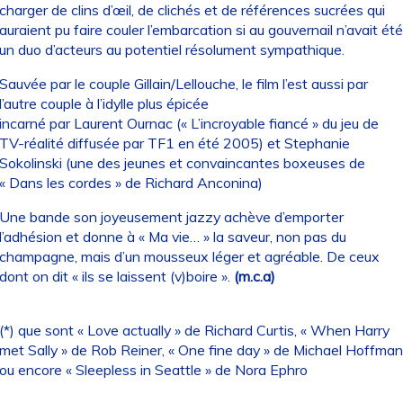
charger de clins d’œil, de clichés et de références sucrées qui
auraient pu faire couler l’embarcation si au gouvernail n’avait été
un duo d’acteurs au potentiel résolument sympathique.
Sauvée par le couple Gillain/Lellouche, le film l’est aussi par
l’autre couple à l’idylle plus épicée
incarné par Laurent Ournac (« L’incroyable fiancé » du jeu de
TV-réalité diffusée par TF1 en été 2005) et Stephanie
Sokolinski (une des jeunes et convaincantes boxeuses de
« Dans les cordes » de Richard Anconina)
Une bande son joyeusement jazzy achève d’emporter
l’adhésion et donne à « Ma vie… » la saveur, non pas du
champagne, mais d’un mousseux léger et agréable. De ceux
dont on dit « ils se laissent (v)boire ».
(m.c.a)
(*) que sont « Love actually » de Richard Curtis, « When Harry
met Sally » de Rob Reiner, « One fine day » de Michael Hoffman
ou encore « Sleepless in Seattle » de Nora Ephro