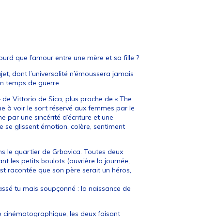
lourd que l’amour entre une mère et sa fille ?
jet, dont l’universalité n’émoussera jamais
 en temps de guerre.
» de Vittorio de Sica, plus proche de « The
nne à voir le sort réservé aux femmes par le
he par une sincérité d’écriture et une
le se glissent émotion, colère, sentiment
ns le quartier de Grbavica. Toutes deux
nt les petits boulots (ouvrière la journée,
 est racontée que son père serait un héros,
passé tu mais soupçonné : la naissance de
io cinématographique, les deux faisant