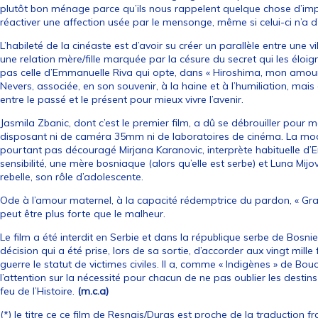
plutôt bon ménage parce qu’ils nous rappelent quelque chose d’import
réactiver une affection usée par le mensonge, même si celui-ci n’a d’
L’habileté de la cinéaste est d’avoir su créer un parallèle entre une vi
une relation mère/fille marquée par la césure du secret qui les éloig
pas celle d’Emmanuelle Riva qui opte, dans « Hiroshima, mon amour »
Nevers, associée, en son souvenir, à la haine et à l’humiliation, mai
entre le passé et le présent pour mieux vivre l’avenir.
Jasmila Zbanic, dont c’est le premier film, a dû se débrouiller pour m
disposant ni de caméra 35mm ni de laboratoires de cinéma. La mo
pourtant pas découragé Mirjana Karanovic, interprète habituelle d’E
sensibilité, une mère bosniaque (alors qu’elle est serbe) et Luna Mijov
rebelle, son rôle d’adolescente.
Ode à l’amour maternel, à la capacité rédemptrice du pardon, « Gra
peut être plus forte que le malheur.
Le film a été interdit en Serbie et dans la république serbe de Bosnie.
décision qui a été prise, lors de sa sortie, d’accorder aux vingt mi
guerre le statut de victimes civiles. Il a, comme « Indigènes » de Bou
l’attention sur la nécessité pour chacun de ne pas oublier les destins
feu de l’Histoire.
(m.c.a)
(*) le titre ce ce film de Resnais/Duras est proche de la traduction