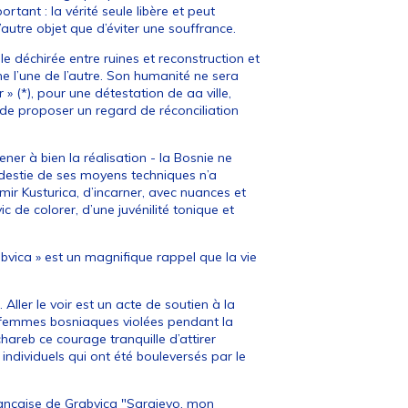
ant : la vérité seule libère et peut
autre objet que d’éviter une souffrance.
lle déchirée entre ruines et reconstruction et
ne l’une de l’autre. Son humanité ne sera
 (*), pour une détestation de aa ville,
s de proposer un regard de réconciliation
ener à bien la réalisation - la Bosnie ne
destie de ses moyens techniques n’a
mir Kusturica, d’incarner, avec nuances et
ic de colorer, d’une juvénilité tonique et
bvica » est un magnifique rappel que la vie
 Aller le voir est un acte de soutien à la
lle femmes bosniaques violées pendant la
chareb ce courage tranquille d’attirer
 individuels qui ont été bouleversés par le
 française de Grabvica "Sarajevo, mon