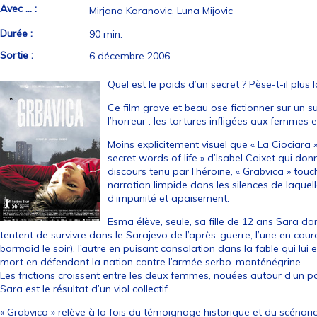
Avec ... :
Mirjana Karanovic, Luna Mijovic
Durée :
90 min.
Sortie :
6 décembre 2006
Quel est le poids d’un secret ? Pèse-t-il plus 
Ce film grave et beau ose fictionner sur un su
l’horreur : les tortures infligées aux femmes
Moins explicitement visuel que « La Ciociara 
secret words of life » d’Isabel Coixet qui do
discours tenu par l’héroïne, « Grabvica » touc
narration limpide dans les silences de laquel
d’impunité et apaisement.
Esma élève, seule, sa fille de 12 ans Sara da
tentent de survivre dans le Sarajevo de l’après-guerre, l’une en coura
barmaid le soir), l’autre en puisant consolation dans la fable qui lui
mort en défendant la nation contre l’armée serbo-monténégrine.
Les frictions croissent entre les deux femmes, nouées autour d’un 
Sara est le résultat d’un viol collectif.
« Grabvica » relève à la fois du témoignage historique et du scénar