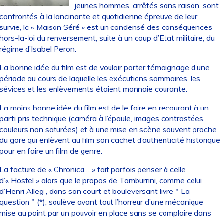
jeunes hommes, arrêtés sans raison, sont
confrontés à la lancinante et quotidienne épreuve de leur
survie, la « Maison Séré » est un condensé des conséquences
hors-la-loi du renversement, suite à un coup d’Etat militaire, du
régime d’Isabel Peron.
La bonne idée du film est de vouloir porter témoignage d’une
période au cours de laquelle les exécutions sommaires, les
sévices et les enlèvements étaient monnaie courante.
La moins bonne idée du film est de le faire en recourant à un
parti pris technique (caméra à l’épaule, images contrastées,
couleurs non saturées) et à une mise en scène souvent proche
du gore qui enlèvent au film son cachet d’authenticité historique
pour en faire un film de genre.
La facture de « Chronica… » fait parfois penser à celle
d’« Hostel » alors que le propos de Tamburrini, comme celui
d’Henri Alleg , dans son court et bouleversant livre " La
question " (*), soulève avant tout l’horreur d’une mécanique
mise au point par un pouvoir en place sans se complaire dans