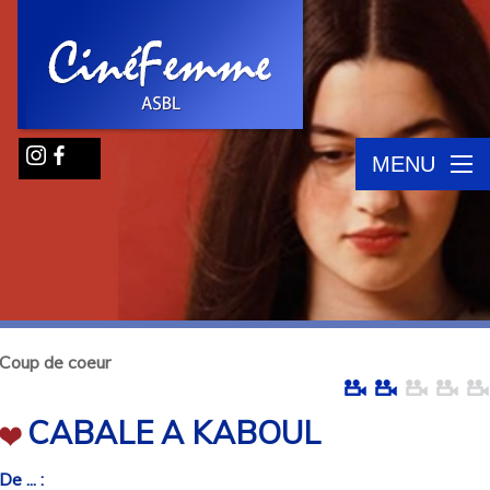
MENU
Coup de coeur
CABALE A KABOUL
De ... :