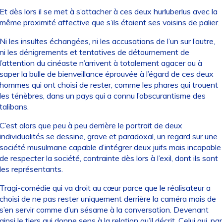
Et dès lors il se met à s’attacher à ces deux hurluberlus avec la
même proximité affective que s’ils étaient ses voisins de palier.
Ni les insultes échangées, ni les accusations de l’un sur l’autre,
ni les dénigrements et tentatives de détournement de
l’attention du cinéaste n’arrivent à totalement agacer ou à
saper la bulle de bienveillance éprouvée à l’égard de ces deux
hommes qui ont choisi de rester, comme les phares qui trouent
les ténèbres, dans un pays qui a connu l’obscurantisme des
talibans.
C’est alors que peu à peu derrière le portrait de deux
individualités se dessine, grave et paradoxal, un regard sur une
société musulmane capable d’intégrer deux juifs mais incapable
de respecter la société, contrainte dès lors à l’exil, dont ils sont
les représentants.
Tragi-comédie qui va droit au cœur parce que le réalisateur a
choisi de ne pas rester uniquement derrière la caméra mais de
s’en servir comme d’un sésame à la conversation. Devenant
ainsi le tiers qui donne sens à la relation qu’il décrit. Celui qui, par