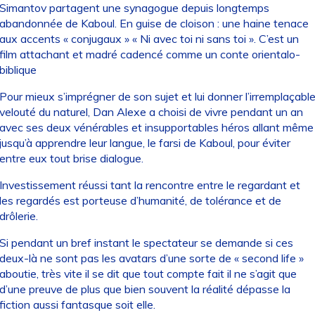
Simantov partagent une synagogue depuis longtemps
abandonnée de Kaboul. En guise de cloison : une haine tenace
aux accents « conjugaux » « Ni avec toi ni sans toi ». C’est un
film attachant et madré cadencé comme un conte orientalo-
biblique
Pour mieux s’imprégner de son sujet et lui donner l’irremplaçabl
velouté du naturel, Dan Alexe a choisi de vivre pendant un an
avec ses deux vénérables et insupportables héros allant même
jusqu’à apprendre leur langue, le farsi de Kaboul, pour éviter
entre eux tout brise dialogue.
Investissement réussi tant la rencontre entre le regardant et
les regardés est porteuse d’humanité, de tolérance et de
drôlerie.
Si pendant un bref instant le spectateur se demande si ces
deux-là ne sont pas les avatars d’une sorte de « second life »
aboutie, très vite il se dit que tout compte fait il ne s’agit que
d’une preuve de plus que bien souvent la réalité dépasse la
fiction aussi fantasque soit elle.